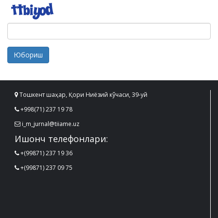
Юбориш
Тошкент шаҳар, Қори Ниёзий кўчаси, 39-уй
+998(71) 237 19 78
i_m_jurnal@tiiame.uz
Ишонч телефонлари:
+(99871) 237 19 36
+(99871) 237 09 75