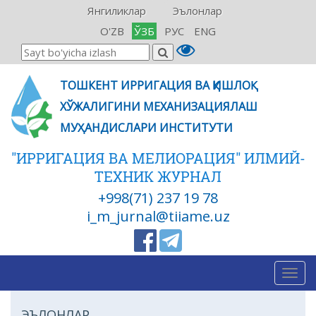
Янгиликлар
Эълонлар
O'ZB
ЎЗБ
РУС
ENG
ТОШКЕНТ ИРРИГАЦИЯ ВА ҚИШЛОҚ
ХЎЖАЛИГИНИ МЕХАНИЗАЦИЯЛАШ
МУҲАНДИСЛАРИ ИНСТИТУТИ
"ИРРИГАЦИЯ ВА МЕЛИОРАЦИЯ" ИЛМИЙ-
ТЕХНИК ЖУРНАЛ
+998(71) 237 19 78
i_m_jurnal@tiiame.uz
Togg
navig
ЭЪЛОНЛАР