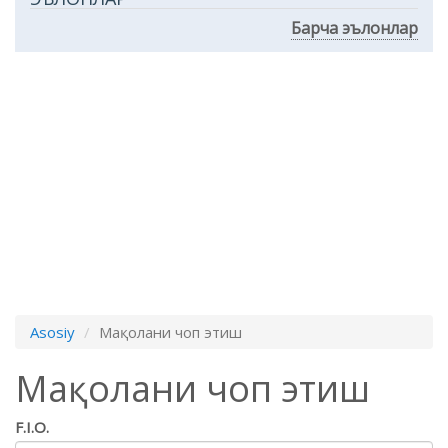
Барча эълонлар
Asosiy
Мақолани чоп этиш
Мақолани чоп этиш
F.I.O.