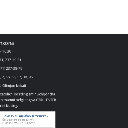
nxona
- 16:30
71) 237-19-31
71) 237-38-79
, 2, 58, 88, 17, 38, 98
 Olimjon bekati
xatolikni ko'rdingizmi? Sichqoncha
ato matnni belgilang va CTRL+ENTER
ini bosing.