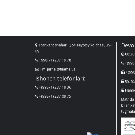
Devo
Toshkent shahar, Qori Niyoziy ko'chasi, 39-
uy
08:30 
+998(71) 237 19 78
+(998
i_m_jurnal@tiiame.uz
+(998
Ishonch telefonlari:
89, 95
+(99871) 237 19 36
Hamid
+(99871) 237 09 75
Matnda 
bilan x
tugmalar