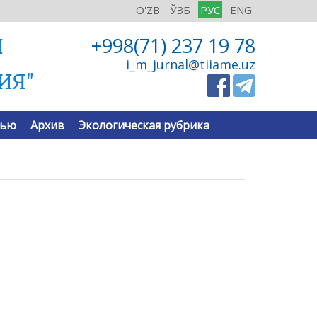
O'ZB
ЎЗБ
РУС
ENG
Й
+998(71) 237 19 78
i_m_jurnal@tiiame.uz
ИЯ"
тью
Архив
Экологическая рубрика