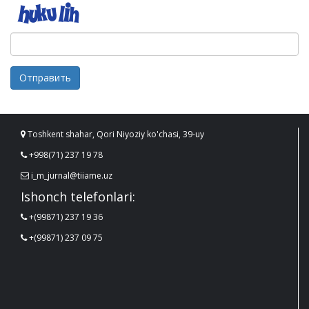
Отправить
Toshkent shahar, Qori Niyoziy ko'chasi, 39-uy
+998(71) 237 19 78
i_m_jurnal@tiiame.uz
Ishonch telefonlari:
+(99871) 237 19 36
+(99871) 237 09 75