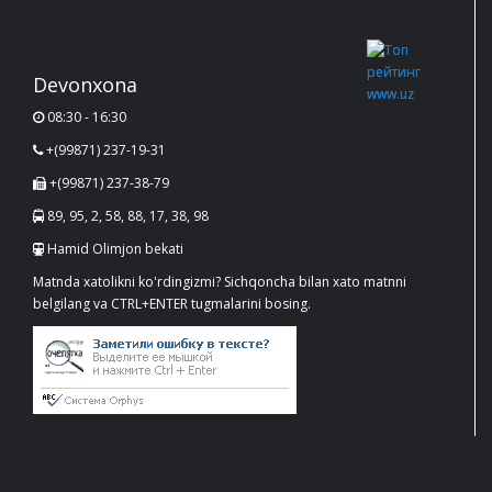
Devonxona
08:30 - 16:30
+(99871) 237-19-31
+(99871) 237-38-79
89, 95, 2, 58, 88, 17, 38, 98
Hamid Olimjon bekati
Matnda xatolikni ko'rdingizmi? Sichqoncha bilan xato matnni
belgilang va CTRL+ENTER tugmalarini bosing.