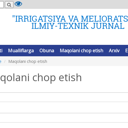
"IRRIGATSIYA VA MELIORATS
ILMIY-TEXNIK JURNAL
ti
Mualliflarga
Obuna
Maqolani chop etish
Arxiv
E
e
Maqolani chop etish
qolani chop etish