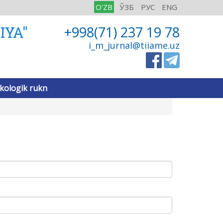
O'ZB
ЎЗБ
РУС
ENG
IYA"
+998(71) 237 19 78
i_m_jurnal@tiiame.uz
kologik rukn