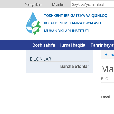
Yangiliklar
E'lonlar
TOSHKENT IRRIGATSIYA VA QISHLOQ
XO'JALIGINI MEXANIZATSIYALASH
MUHANDISLARI INSTITUTI
Bosh sahifa
Jurnal haqida
Tahrir hay’a
Hom
E'LONLAR
Ma
Barcha e'lonlar
F.I.O.
Email