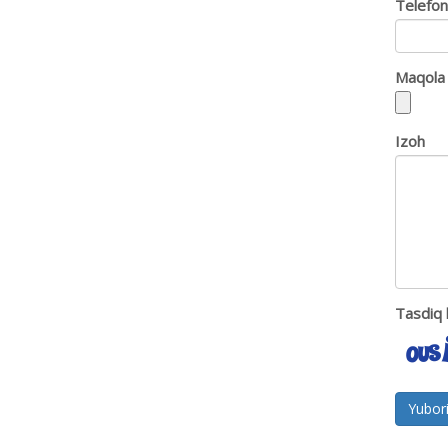
Telefon
Maqola
Izoh
Tasdiq 
Yubor