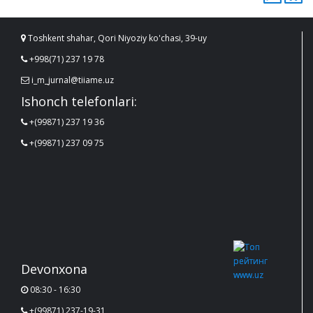
Toshkent shahar, Qori Niyoziy ko'chasi, 39-uy
+998(71) 237 19 78
i_m_jurnal@tiiame.uz
Ishonch telefonlari:
+(99871) 237 19 36
+(99871) 237 09 75
Devonxona
08:30 - 16:30
+(99871) 237-19-31