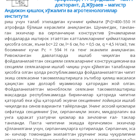
докторант, Д.Жўраев – магистр
Андижон қишлоқ хўжалиги ва агротехнологиялар
институти
риш учун талаб этиладиган кучнинг қиймати [Рc]=400–550 Н
атрофида бўлиши кераклиги аниқланган. Шунингдек, танлан-
ган эккичлар ва сирпанчиқни конструктив ўлчамларини
ифодаларда иштирок этаётган катталикларнинг қийматларини
ҳисобга олсак, яъни bc= 22 см, l= 6 см, ho = 0,5 см, q = 4,5 Н/см3, тик
босимнинг кучи Рc = 594 Н га тенг эканлиги аниқланган.
Ривожланган давлатларда ишлаб чиқилган ва
фойдаланилаётган секцияли сеялкаларнинг конструкциясини ва
секцияли сеялкаларни ишлаб чиқиш учун қўйилган талабларни
ҳисобга олган ҳолда республикамизда фойдаланилаётган чигит
экиш сеялкасини такомиллаштиришга эътибор қилиш масаласи
ҳақиқтан ҳам долзарб муаммолар қаторидан жой олган.
Фойдаланилаётган моноблокли сеялкани такомиллаштириш
мақсадида республикамизда биринчилар қаторида чигитни
қаторлаб ёки қўш қаторлаб экувчи секциянинг лойиҳаси ишлаб
чиқилди ва синов варианти тайёрланди. Унинг асосий қисмлари
сифатида секциянинг ўзи, сирпанчиқли эккич, миқдорлагич ва
унга ҳаракат узатувчи қисмлар ва зичловчи ғал- таклар
танланди. Пахта чигитини экишда ёрғичсимон эккичлар
қўлланилгани учун, сирпанчиқларга қотирилади. Сирпанчиқ эса
эк- кичлар томонидан экилаётган уруғнинг экиш чуқурлигини
чегаралайди. Шуларни ҳисобга олган ҳолда пахта чигитини қўш