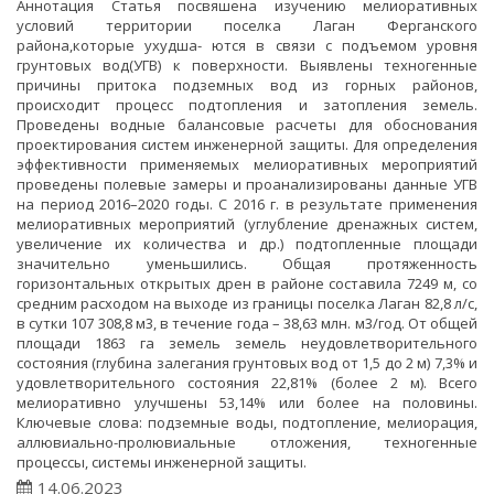
Аннотация Статья посвяшена изучению мелиоративных
условий территории поселка Лаган Ферганского
района,которые ухудша- ются в связи с подъемом уровня
грунтовых вод(УГВ) к поверхности. Выявлены техногенные
причины притока подземных вод из горных районов,
происходит процесс подтопления и затопления земель.
Проведены водные балансовые расчеты для обоснования
проектирования систем инженерной защиты. Для определения
эффективности применяемых мелиоративных мероприятий
проведены полевые замеры и проанализированы данные УГВ
на период 2016–2020 годы. С 2016 г. в результате применения
мелиоративных мероприятий (углубление дренажных систем,
увеличение их количества и др.) подтопленные площади
значительно уменьшились. Общая протяженность
горизонтальных открытых дрен в районе составила 7249 м, со
средним расходом на выходе из границы поселка Лаган 82,8 л/с,
в сутки 107 308,8 м3, в течение года – 38,63 млн. м3/год. От общей
площади 1863 га земель земель неудовлетворительного
состояния (глубина залегания грунтовых вод от 1,5 до 2 м) 7,3% и
удовлетворительного состояния 22,81% (более 2 м). Всего
мелиоративно улучшены 53,14% или более на половины.
Ключевые слова: подземные воды, подтопление, мелиорация,
аллювиально-пролювиальные отложения, техногенные
процессы, системы инженерной защиты.
14.06.2023