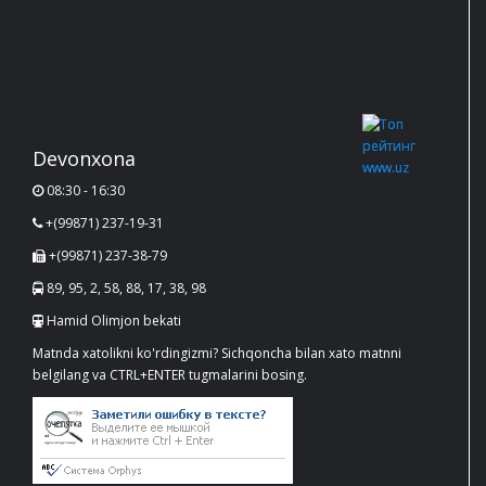
Devonxona
08:30 - 16:30
+(99871) 237-19-31
+(99871) 237-38-79
89, 95, 2, 58, 88, 17, 38, 98
Hamid Olimjon bekati
Matnda xatolikni ko'rdingizmi? Sichqoncha bilan xato matnni
belgilang va CTRL+ENTER tugmalarini bosing.