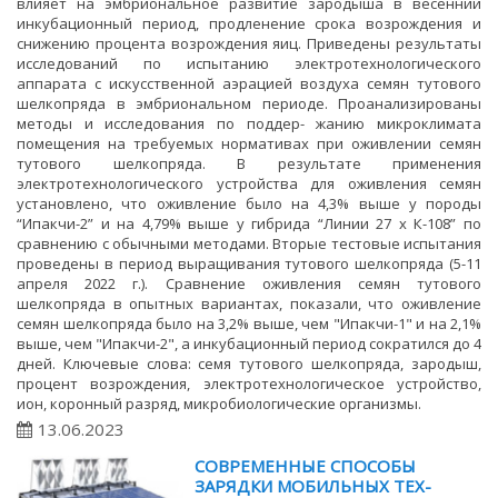
влияет на эмбриональное развитие зародыша в весенний
инкубационный период, продленение срока возрождения и
снижению процента возрождения яиц. Приведены результаты
исследований по испытанию электротехнологического
аппарата с искусственной аэрацией воздуха семян тутового
шелкопряда в эмбриональном периоде. Проанализированы
методы и исследования по поддер- жанию микроклимата
помещения на требуемых нормативах при оживлении семян
тутового шелкопряда. В результате применения
электротехнологического устройства для оживления семян
установлено, что оживление было на 4,3% выше у породы
“Ипакчи-2” и на 4,79% выше у гибрида “Линии 27 х К-108” по
сравнению с обычными методами. Вторые тестовые испытания
проведены в период выращивания тутового шелкопряда (5-11
апреля 2022 г.). Сравнение оживления семян тутового
шелкопряда в опытных вариантах, показали, что оживление
семян шелкопряда было на 3,2% выше, чем "Ипакчи-1" и на 2,1%
выше, чем "Ипакчи-2", а инкубационный период сократился до 4
дней. Ключевые слова: семя тутового шелкопряда, зародыш,
процент возрождения, электротехнологическое устройство,
ион, коронный разряд, микробиологические организмы.
13.06.2023
СОВРЕМЕННЫЕ СПОСОБЫ
ЗАРЯДКИ МОБИЛЬНЫХ ТЕХ-