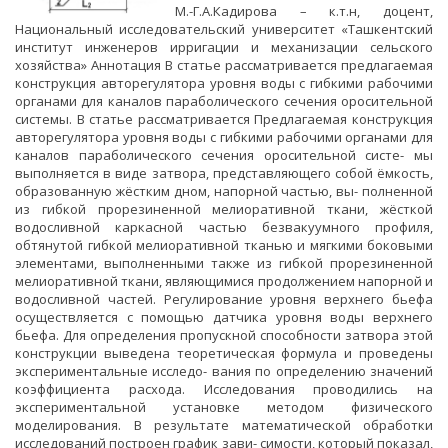
М.-Г.А.Кадирова – к.т.н, доцент,
Национальный исследовательский университет «Ташкентский
институт инженеров ирригации и механизации сельского
хозяйства» Аннотация В статье рассматривается предлагаемая
конструкция авторегулятора уровня воды с гибкими рабочими
органами для каналов параболического сечения оросительной
системы. В статье рассматривается Предлагаемая конструкция
авторегулятора уровня воды с гибкими рабочими органами для
каналов параболического сечения оросительной систе- мы
выполняется в виде затвора, представляющего собой ёмкость,
образованную жёстким дном, напорной частью, вы- полненной
из гибкой прорезиненной мелиоративной ткани, жёсткой
водосливной каркасной частью безвакуумного профиля,
обтянутой гибкой мелиоративной тканью и мягкими боковыми
элементами, выполненными также из гибкой прорезиненной
мелиоративной ткани, являющимися продолжением напорной и
водосливной частей. Регулирование уровня верхнего бьефа
осуществляется с помощью датчика уровня воды верхнего
бьефа. Для определения пропускной способности затвора этой
конструкции выведена теоретическая формула и проведены
экспериментальные исследо- вания по определению значений
коэффициента расхода. Исследования проводились на
экспериментальной установке методом физического
моделирования. В результате математической обработки
исследований построен график зави- симости, который показал,