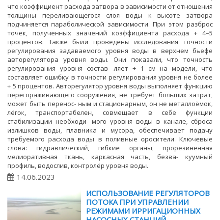
что коэффициент расхода затвора в зависимости от отношения
толщины переливающегося слоя воды к высоте затвора
подчиняется параболической зависимости. При этом разброс
точек, полученных значений коэффициента расхода + 4–5
процентов. Также были проведены исследования точности
регулирования задаваемого уровня воды в верхнем бьефе
авторегулятора уровня воды. Они показали, что точность
регулирования уровня состав- ляет + 1 см на модели, что
составляет ошибку в точности регулирования уровня не более
+ 5 процентов. Авторегулятор уровня воды выполняет функцию
перегораживающего сооружения, не требует больших затрат,
может быть перенос- ным и стационарным, он не металлоёмок,
лёгок, транспортабелен, совмещает в себе функции
стабилизации необходи- мого уровня воды в канале, сброса
излишков воды, плавника и мусора, обеспечивает подачу
требуемого расхода воды в поливные оросители. Ключевые
слова: гидравлический, гибкие органы, прорезиненная
мелиоративная ткань, каркасная часть, безва- куумный
профиль, водослив, контролёр уровня воды.
14.06.2023
ИСПОЛЬЗОВАНИЕ РЕГУЛЯТОРОВ
ПОТОКА ПРИ УПРАВЛЕНИИ
РЕЖИМАМИ ИРРИГАЦИОННЫХ
НАСОСНЫХ СТАНЦИЙ