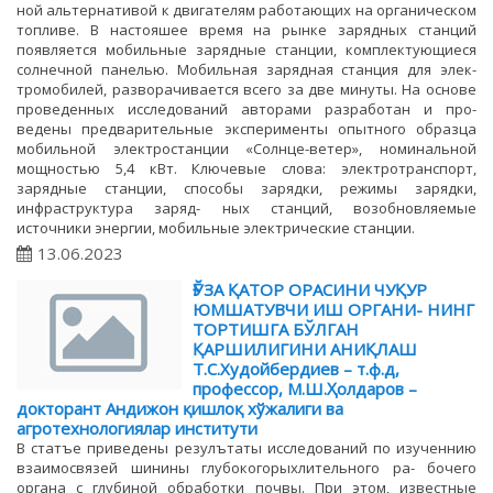
ной альтернативой к двигателям работающих на органическом
топливе. В настояшее время на рынке зарядных станций
появляется мобильные зарядные станции, комплектующиеся
солнечной панелью. Мобильная зарядная станция для элек-
тромобилей, разворачивается всего за две минуты. На основе
проведенных исследований авторами разработан и про-
ведены предварительные эксперименты опытного образца
мобильной электростанции «Солнце-ветер», номинальной
мощностью 5,4 кВт. Ключевые слова: электротранспорт,
зарядные станции, способы зарядки, режимы зарядки,
инфраструктура заряд- ных станций, возобновляемые
источники энергии, мобильные электрические станции.
13.06.2023
ҒЎЗА ҚАТОР ОРАСИНИ ЧУҚУР
ЮМШАТУВЧИ ИШ ОРГАНИ- НИНГ
ТОРТИШГА БЎЛГАН
ҚАРШИЛИГИНИ АНИҚЛАШ
Т.С.Худойбердиев – т.ф.д,
профессор, М.Ш.Ҳолдаров –
докторант Андижон қишлоқ хўжалиги ва
агротехнологиялар институти
В статъе приведены резулътаты исследований по изученнию
взаимосвязей шинины глубокогорыхлительного ра- бочего
органа с глубиной обработки почвы. При этом, известные