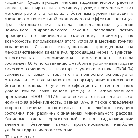
лицовкой. Существующие методы гидравлического расчета
каналов, адаптированы к земляному руслу, и применение этих
методов расчета в каналах с бетонным руслом приводит к
снижению относительной экономической эффектив- ности (А).
При бетонировании канала использование условий
наилучшего гидравлического сечения позволяет потоку
проходить по минимально смоченному периметру, но
возможность использования этого условия в местных грунтах
ограничена. Согласно исследованиям, проведенным на
межхозяйственном канале К-3, проходящем через г. Гулистан,
относительная экономическая эффективность канала
составляет 80 % по сравнению с наиболее устойчивым гидрав-
лическим сечением, а некоторые участки канала (ПК34+74)
заиляются в связи с тем, что не полностью используются
максимальные водо и наносотранспортирующие возможности
бетонного канала. С учетом коэффициента естествен- ного
уклона грунта ложа канала (m=1,5) и с использованием
программы «DGU 13170» определена относительная эко-
номическая эффективность, равная 87%, а также определена
скорость течения относительно выше любого текущего
состояния при различных значениях минимального расхода.
Ключевые слова: оросительный канал, гидравлические
элементы, бетонный канал, проектирование, наиболее
удобное гидравлическое сечение.
14.06.2023