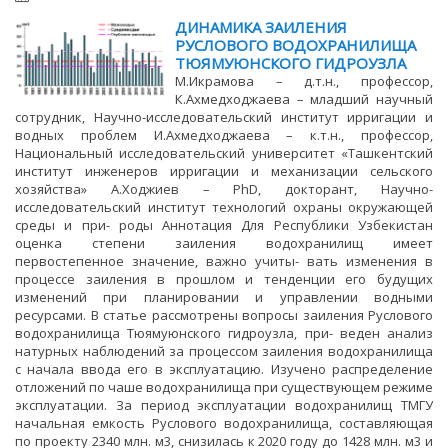
ДИНАМИКА ЗАИЛЕНИЯ
РУСЛОВОГО ВОДОХРАНИЛИЩА
ТЮЯМУЮНСКОГО ГИДРОУЗЛА
М.Икрамова – д.т.н., профессор,
К.Ахмедходжаева – младший научный
сотрудник, Научно-исследовательский институт ирригации и
водных проблем И.Ахмедходжаева – к.т.н., профессор,
Национальный исследовательский университет «Ташкентский
институт инженеров ирригации и механизации сельского
хозяйства» А.Ходжиев – PhD, докторант, Научно-
исследовательский институт технологий охраны окружающей
среды и при- роды Аннотация Для Республики Узбекистан
оценка степени заиления водохранилищ имеет
первостепенное значение, важно учиты- вать изменения в
процессе заиления в прошлом и тенденции его будущих
изменений при планировании и управлении водными
ресурсами. В статье рассмотрены вопросы заиления Руслового
водохранилища Тюямуюнского гидроузла, при- веден анализ
натурных наблюдений за процессом заиления водохранилища
с начала ввода его в эксплуатацию. Изучено распределение
отложений по чаше водохранилища при существующем режиме
эксплуатации. За период эксплуатации водохранилищ ТМГУ
начальная емкость Руслового водохранилища, составляющая
по проекту 2340 млн. м3, снизилась к 2020 году до 1428 млн. м3 и