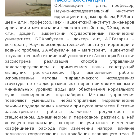
О.Я.Гловацкий – д.т.н., профессор,
Научно-исследовательский институт
ирригации и водных проблем, Р.Р.Эрга-
шев – д.т.н., профессор, НИУ «Ташкентский институт инженеров
ирригации и механизации сельского хозяйства», Б.Хамдамов –
к.т.н., доцент, Ташкентский государственный технический
университет, Б.Т.Холбутаев – доктор- ант, А.С.Газарян –
докторант, Научно-исследовательский институт ирригации и
водных проблем, З.А.Абдували- ев – магистрант, Ташкентский
государственный технический университет Аннотация В статье
рассмотрена реализация способа управления
водораспределением с применением новых конструкций
«плавучих растекателей». При выполнении работы
использованы методы гидравлического исследования
структуры потока для различных створов при максимальных и
минимальных уровнях воды для обеспечения нормального
функ- ционирования водозаборов. Методы управления
позволяют уменьшить неблагоприятные гидравлические
режимы подвода воды к насосам при пуске агрегатов. В статье
рассматривается работа различных регуляторов в
стационарном, динамическом и переходном режимах. В ней
допущена идеализация, которая не учитывает изменение
коэффициента расхода при изменении напора, влияние
волнового сопротивления на колебания плавающего тела. В