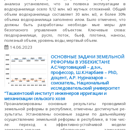
анализа установлено, что за полвека эксплуатации в
водохранилище осело 9,12 млн. м3 мутных отложений. Общий
объем водохранилища составляет 30 млн. м3, и более 30%
объема водохранилища заполнено илом. Было отмечено, что
должны быть разработаны необходи- мые меры для
безопасного управления объектом. Ключевые слова:
гводохранилище, русло, поток, бьеф, плотина, наносы,
полезный объем, уровень воды, мертвый объем.
14.06.2023
ОСНОВНЫЕ ЗАДАЧИ ЗЕМЕЛЬНОЙ
РЕФОРМЫ В УЗБЕКИСТАНЕ
А.С.Чертовицкий – д.э.н.,
профессор, Ш.К.Нарбаев – PhD,
доцент, А.Р. Нурназаров –
соискатель, Национальный
исследовательский университет
“Ташкентский институт инженеров ирригации и
механизации сельского хозя
Проанализированы основные результаты проводимой
земельной реформы в республике, отмечены достигнутые ре-
зультаты. Установлены основные задачи по дальнейшему
осуществлению земельной реформы в республике, в том чис-
ле: переход к эффективно-устойчивой модели
землепользования, обеспечение замкнутого