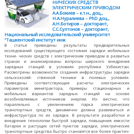
НИЧЕСКИХ СРЕДСТВ
ЭЛЕКТРИЧЕСКИМ ПРИВОДОМ
А.А.Бокиев – к.т.н., доц.,
Н.А.Нуралиева – PhD доц.,
А.Н.Ботиров – докторант,
С.С.Султонов – докторант,
Национальный исследовательский университет
“Ташкентский институт инж
В статье приведены результаты предварительных
исследований существующего состояния зарядки мобильных
техни- ческих средств с электрическим приводом в развитых
странах и анализированы вопросы широкого внедрения
зарядных станций в условиях республики Узбекистан.
Рассмотрены возможности создания инфраструктуры зарядки
сельскохозяй- ственной техники в полевых условиях.
Приведены соответствующие расчеты электрических
параметров минитрактора, примеры стационарных и
мобильных вариантов зарядных станций на основе
возобновляемых источников энергии. Из- вестно, что
параллельно с увеличением парка электрических
транспортных средств, динамично должна развиваться и
инфраструктура по их зарядке. В результате разработки и
внедрения технологии быстрой зарядки, повыщения емкости
батареи и растущих сетей пунктов зарядки, электрические
транспортные средства быстро становятся все более практич-