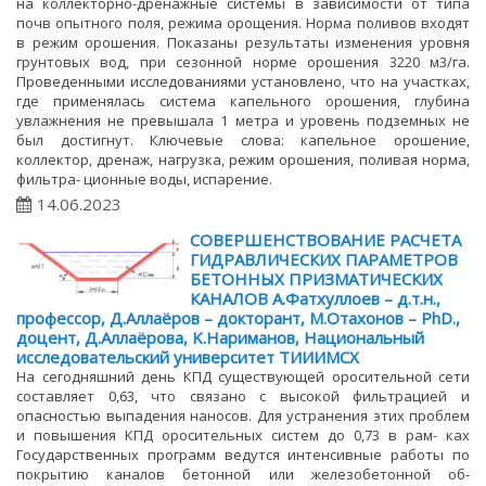
на коллекторно-дренажные системы в зависимости от типа
почв опытного поля, режима орощения. Норма поливов входят
в режим орошения. Показаны результаты изменения уровня
грунтовых вод, при сезонной норме орошения 3220 м3/га.
Проведенными исследованиями установлено, что на участках,
где применялась система капельного орошения, глубина
увлажнения не превышала 1 метра и уровень подземных не
был достигнут. Ключевые слова: капельное орошение,
коллектор, дренаж, нагрузка, режим орошения, поливая норма,
фильтра- ционные воды, испарение.
14.06.2023
СОВЕРШЕНСТВОВАНИЕ РАСЧЕТА
ГИДРАВЛИЧЕСКИХ ПАРАМЕТРОВ
БЕТОННЫХ ПРИЗМАТИЧЕСКИХ
КАНАЛОВ А.Фатхуллоев – д.т.н.,
профессор, Д.Аллаёров – докторант, М.Отахонов – PhD.,
доцент, Д.Аллаёрова, K.Нариманов, Национальный
исследовательский университет ТИИИМСХ
На сегодняшний день КПД существующей оросительной сети
составляет 0,63, что связано с высокой фильтрацией и
опасностью выпадения наносов. Для устранения этих проблем
и повышения КПД оросительных систем до 0,73 в рам- ках
Государственных программ ведутся интенсивные работы по
покрытию каналов бетонной или железобетонной об-