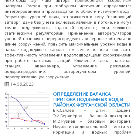
некоторых слу- чаях авторы пренебрегают скоростным
напором. Расход при свободном истечении определяется
интегрированием и производится по области истечения воды.
Регуляторы уровней воды, относящиеся к типу "плавающий
затвор", даже без учета волновых явлений в потоке, не могут
точно поддерживать заданный горизонт; они являются
статическими регуляторами. Применение авторегуляторов
уровней позволяет перераспределить резервные объемы по
длине соору- жений, повысить максимальные уровни воды в
начале подводящего канала, тем самым позволит повысить
эффектив- ность управления водоподводящими сооружениями
при работе насосных станций. Ключевые слова: насосная
станция, аванкамера, управление режимами,
водораспределение, авторегуляторы уровней,
перегораживающее сооружение.
14.06.2023
ОПРЕДЕЛЕНИЕ БАЛАНСА
ПРИТОКА ПОДЗЕМНЫХ ВОД В
РАЙОНАХ ФЕРГАНСКОЙ ОБЛАСТИ
Б.К.Салиев – д.т.н., доцент,
Э.И.Бердиёров – базовый докторант,
М.О.Рузиев – базовый докторант,
Научно-исследовательский институт
ирригации и водных проблем