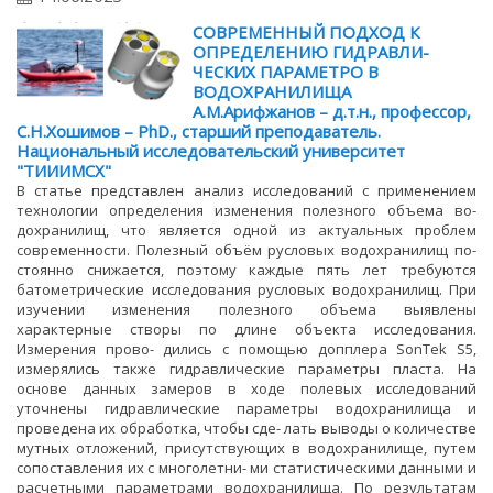
СОВРЕМЕННЫЙ ПОДХОД К
ОПРЕДЕЛЕНИЮ ГИДРАВЛИ-
ЧЕСКИХ ПАРАМЕТРО В
ВОДОХРАНИЛИЩА
А.М.Арифжанов – д.т.н., профессор,
С.Н.Хошимов – PhD., старший преподаватель.
Национальный исследовательский университет
"ТИИИМСХ"
В статье представлен анализ исследований с применением
технологии определения изменения полезного объема во-
дохранилищ, что является одной из актуальных проблем
современности. Полезный объём русловых водохранилищ по-
стоянно снижается, поэтому каждые пять лет требуются
батометрические исследования русловых водохранилищ. При
изучении изменения полезного объема выявлены
характерные створы по длине объекта исследования.
Измерения прово- дились с помощью допплера SonTek S5,
измерялись также гидравлические параметры пласта. На
основе данных замеров в ходе полевых исследований
уточнены гидравлические параметры водохранилища и
проведена их обработка, чтобы сде- лать выводы о количестве
мутных отложений, присутствующих в водохранилище, путем
сопоставления их с многолетни- ми статистическими данными и
расчетными параметрами водохранилища. По результатам