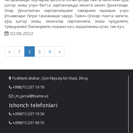
қатор экиш учун битта сирпанчиқда иккита эккич ўрнатилди.
Улар ўрнатилган сирпанчиқнинг самарали ишлаши учун
ўлчамлари тўғри танланиши зарур. Таянч сўзлар: пахта чигити,
қўш қатор экиш, эккичлар сирпанчиғи, экиш чуқурлиги,
тумшуқнинг баландлиги, нормал куч, ишқаланиш кучи, тик куч.
02.06.2022
«
1
2
3
4
»
Toshkent shahar, Qori Niyoziy ko'chasi, 39-uy
+998(71) 237 19 78
i_m_jurnal@tiiame.uz
Ishonch telefonlari:
+(99871) 237 19 36
+(99871) 237 09 75