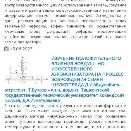
воспроизводственного цик- ла использования земель, создание
и развитие рынка земли сельскохозяйственного назначения,
модернизация системы землепользования. Исследованы и
даны рекомен-дации по решению перечисленных задач
земельной реформы, эффек- тив-ность их осуществления.
Ключевые слова. деградация, реформа модернизация,
устойчивое земле-пользование, сельское хозяйство, рынок
земли, арендаторы.
13.06.2023
ИЗУЧЕНИЕ ПОЛОЖИТЕЛЬНОГО
ВЛИЯНИЯ ВОЗДУШ- НО-
ИСКУССТВЕННОГО
АЭРОИОНИЗАТОРА НА ПРОЦЕСС
ВОЗРОЖДЕНИЯ СЕМЯН
ШЕЛКОПРЯДА Д.И.Абдунабиев –
ассистент, Т.Бутаев – к.т.н, доцент, Ташкентский
государственный технический университет Кокандский
филиал, Д.А.Исматуллаева
В статье приведено, что в результате открытия форточек и
окон на 15–20 минут каждые 2,5–3 часа на основе тра-
диционного метода инкубационных камер при оживлении
семян тутового шелкопряда происходит резкое понижение
температуры и влажности в помещении, и что негативно