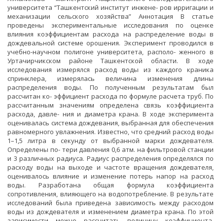
университета “Ташкентский институт инжене- ров ирригации и
механизации сельского хозяйства” Аннотация В статье
проведены экспериментальные исследования по оценке
влияния коэффициентам расхода на распределение воды в
дождевальной системе орошения. Эксперимент проводился в
учебно-научном полигоне университета, располо- женного в
Уртачирчикском районе Ташкентской области. В ходе
исследования измерялся расход воды из каждого краника
спринклера, измерялась величина изменения длины
распределения воды. По полученным результатам был
рассчитан ко- эффициент расхода по формуле расчета труб. По
рассчитанным значениям определена связь коэффициента
расхода, давле- ния и диаметра крана. В ходе эксперимента
оценивалась система дождевания, выбранная для обеспечения
равномерного увлажнения. Известно, что средний расход воды
1–1,5 литра в секунду от выбранной марки дождевателя.
Определены по- тери давления 0,6 атм. на фильтровой станции
и 3 различных радиуса. Радиус распределения определялся по
расходу воды на выходе и частоте вращения дождевателя,
оценивалось влияние и изменение потерь напор на расход
воды. Разработана общая формула коэффициента
сопротивления, влияющего на водопотребление. В результате
исследований была приведена зависимость между расходом
воды из дождевателя и изменением диаметра крана. По этой
зависимости можно рассчитать величину коэффициента,