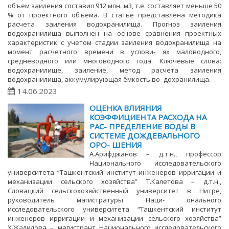
объем заиления составил 912 млн. м3, т.е. составляет меньше 50
% от проектного объема. В статье представлена методика
расчета заиления водохранилища. Прогноз заиления
водохранилища выполнен на основе сравнения проектных
характеристик с учетом стадии заиления водохранилища на
момент расчетного времени в услови- ях маловодного,
средневодного или многоводного года. Ключевые слова:
водохранилище, заиление, метод расчета заиления
водохранилища, аккумулирующая ёмкость во- дохранилища.
14.06.2023
ОЦЕНКА ВЛИЯНИЯ
КОЭФФИЦИЕНТА РАСХОДА НА
РАС- ПРЕДЕЛЕНИЕ ВОДЫ В
СИСТЕМЕ ДОЖДЕВАЛЬНОГО
ОРО- ШЕНИЯ
А.Арифджанов – д.т.н., профессор
Национального исследовательского
университета “Ташкентский институт инженеров ирригации и
механизации сельского хозяйства” Т.Калетова – д.т.н.,
Словацкий сельскохозяйственный университет в Нитре,
руководитель магистратуры Наци- онального
исследовательского университета “Ташкентский институт
инженеров ирригации и механизации сельского хозяйства”
Х.Жалилова – магистрант Национального исследовательского