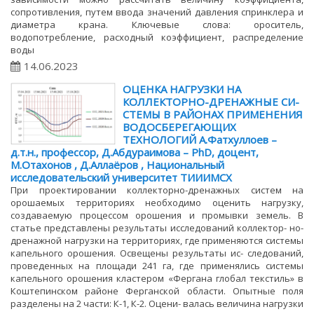
сопротивления, путем ввода значений давления спринклера и
диаметра крана. Ключевые слова: ороситель,
водопотребление, расходный коэффициент, распределение
воды
14.06.2023
ОЦЕНКА НАГРУЗКИ НА
КОЛЛЕКТОРНО-ДРЕНАЖНЫЕ СИ-
СТЕМЫ В РАЙОНАХ ПРИМЕНЕНИЯ
ВОДОСБЕРЕГАЮЩИХ
ТЕХНОЛОГИЙ А.Фатхуллоев –
д.т.н., профессор, Д.Абдураимова – PhD, доцент,
М.Отахонов , Д.Аллаёров , Национальный
исследовательский университет ТИИИМСХ
При проектировании коллекторно-дренажных систем на
орошаемых территориях необходимо оценить нагрузку,
создаваемую процессом орошения и промывки земель. В
статье представлены результаты исследований коллектор- но-
дренажной нагрузки на территориях, где применяются системы
капельного орошения. Освещены результаты ис- следований,
проведенных на площади 241 га, где применялись системы
капельного орошения кластером «Фергана глобал текстиль» в
Коштепинском районе Ферганской области. Опытные поля
разделены на 2 части: К-1, К-2. Оцени- валась величина нагрузки