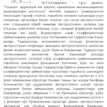
М.-Г.А.Кадирова – т.ф.н, доцент,
“Тошкент ирригация ва қишлоқ хўжалигини механизациялаш
муҳандислари институти” миллий тадқиқот университети
Аннотация Таклиф этилган парабола кесимли каналлари учун
эгилувчан органлари билан ясалган сув сатҳи авторостлагич
кон- струкцияси кўриб чиқилди. Авторостлагич затвори сув
ўтказиш қувватини аниқлаш учун назарий формуласи ишлаб
чиқилди ва ушбу формуладаги сарф коэффициентлар
қийматларини аниқлаш учун экспериментал тадқиқотлар бажа-
рилди. Тадқиқотлар экспериментал лотокда ўрнатилган
авторостлагич моделида амалдаги авторостлагичга нисбатан
физик моделлаштириш усули бўйича бажарилди. Тадқиқотлар
натижаларини математик ишлов берилиши асосида
авторостлагич затвори сарф коэффициенти қийматларининг
парабола шаклидаги функционал боғланиш эгри чи- зиғи
ифодаси топилди. Бунда тадқиқотлар бўйича аниқланган сарф
коэффициентлар қийматлари нуқталари парабола шаклидаги
топилган функционал боғланиш эгри чизиғига нисбатан + 4–5
фоиз айирмасини кўрсатди. Бундан ташқа- ри, юқори бьефида
белгиланган сув чуқурлигини авторостлагич ушлаб турган
чуқурлиги билан айирмасини аниқлаш тадқиқотлари ҳам
бажарилди, ушбу айирмаси + 1 см бўлишини кўрсатди, ушбу
кўрсаткич юқори бьефда белгиланган сув чуқурлигини хатоси +
5 фоиздан кўп бўлмаслигини кўрсатди. Демак, авторостлагич
автоматик сув тўсувчи иншоот функциясини бажаради.