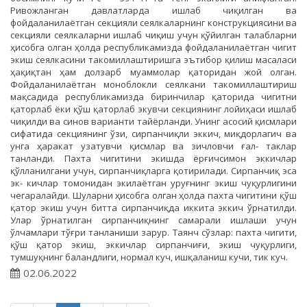
Ривожланган давлатларда ишлаб чиқилган ва
фойдаланилаётган секцияли сеялкаларнинг конструкциясини ва
секцияли сеялкаларни ишлаб чиқиш учун қўйилган талабларни
ҳисобга олган ҳолда республикамизда фойдаланилаётган чигит
экиш сеялкасини такомиллаштиришга эътибор қилиш масаласи
ҳақиқтан ҳам долзарб муаммолар қаторидан жой олган.
Фойдаланилаётган моноблокли сеялкани такомиллаштириш
мақсадида республикамизда биринчилар қаторида чигитни
қаторлаб ёки қўш қаторлаб экувчи секциянинг лойиҳаси ишлаб
чиқилди ва синов варианти тайёрланди. Унинг асосий қисмлари
сифатида секциянинг ўзи, сирпанчиқли эккич, миқдорлагич ва
унга ҳаракат узатувчи қисмлар ва зичловчи ғал- таклар
танланди. Пахта чигитини экишда ёрғичсимон эккичлар
қўлланилгани учун, сирпанчиқларга қотирилади. Сирпанчиқ эса
эк- кичлар томонидан экилаётган уруғнинг экиш чуқурлигини
чегаралайди. Шуларни ҳисобга олган ҳолда пахта чигитини қўш
қатор экиш учун битта сирпанчиқда иккита эккич ўрнатилди.
Улар ўрнатилган сирпанчиқнинг самарали ишлаши учун
ўлчамлари тўғри танланиши зарур. Таянч сўзлар: пахта чигити,
қўш қатор экиш, эккичлар сирпанчиғи, экиш чуқурлиги,
тумшуқнинг баландлиги, нормал куч, ишқаланиш кучи, тик куч.
02.06.2022