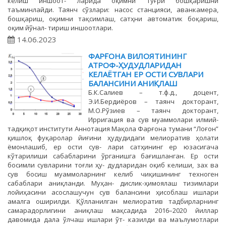
келиш иншоот- ларида оқимни тўғри бошқаришни
таъминлайди. Таянч сўзлари: насос станцияси, аванкамера,
бошқариш, оқимни тақсимлаш, сатҳни автоматик боқариш,
оқим йўнал- тириш иншоотлари.
14.06.2023
ФАРҒОНА ВИЛОЯТИНИНГ
АТРОФ-ҲУДУДЛАРИДАН
КЕЛАЁТГАН ЕР ОСТИ СУВЛАРИ
БАЛАНСИНИ АНИҚЛАШ
Б.К.Салиев – т.ф.д., доцент,
Э.И.Бердиёров – таянч докторант,
М.О.Рўзиев – таянч докторант,
Ирригация ва сув муаммолари илмий-
тадқиқот институти Аннотация Мақола Фарғона тумани “Лоғон”
қишлоқ фуқаролар йиғини ҳудудидаги мелиоратив ҳолати
ёмонлашиб, ер ости сув- лари сатҳининг ер юзасигача
кўтарилиши сабабларини ўрганишга бағишланган. Ер ости
босимли сувларини тоғли ҳу- дудларидан оқиб келиши, зах ва
сув босиш муаммоларнинг келиб чиқишининг техноген
сабаблари аниқланди. Муҳан- дислик-ҳимоялаш тизимлари
лойиҳасини асослашучун сув балансини ҳисоблаш ишлари
амалга оширилди. Қўлланилган мелиоратив тадбирларнинг
самарадорлигини аниқлаш мақсадида 2016–2020 йиллар
давомида дала ўлчаш ишлари ўт- казилди ва маълумотлари