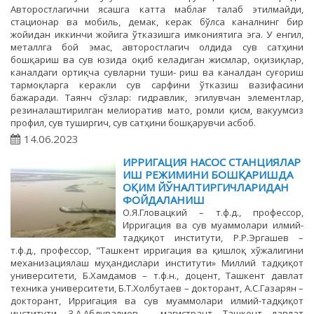
Авторостлагични ясашга катта маблағ талаб этилмайди,
стационар ва мобиль, демак, керак бўлса каналнинг бир
жойидан иккинчи жойига ўтказишга имкониятига эга. У енгил,
металлга бой эмас, авторостлагич олдида сув сатҳини
бошқариш ва сув юзида оқиб келадиган жисмлар, оқизиқлар,
каналдаги ортиқча сувларни туши- риш ва каналдан суғориш
тармоқларга керакли сув сарфини ўтказиш вазифасини
бажаради. Таянч сўзлар: гидравлик, эгилувчан элементлар,
резиналаштирилган мелиоратив мато, ромли қисм, вакуумсиз
профил, сув туширгич, сув сатҳини бошқарувчи асбоб.
14.06.2023
ИРРИГАЦИЯ НАСОС СТАНЦИЯЛАР
ИШ РЕЖИМИНИ БОШҚАРИШДА
ОҚИМ ЙЎНАЛТИРГИЧЛАРИДАН
ФОЙДАЛАНИШ
О.Я.Гловацкий – т.ф.д., профессор,
Ирригация ва сув муаммолари илмий-
тадқиқот институти, Р.Р.Эргашев –
т.ф.д., профессор, "Ташкент ирригация ва қишлоқ хўжалигини
механизациялаш муҳандислари институти» Миллий тадқиқот
университети, Б.Хамдамов – т.ф.н., доцент, Ташкент давлат
техника университети, Б.Т.Холбутаев – докторант, А.С.Газарян –
докторант, Ирригация ва сув муаммолари илмий-тадқиқот
институти, З.А.Абдувалиев – магистрант, Ташкент давлат