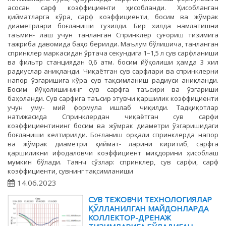
асосан сарф коэффициенти ҳисобланди. Ҳисобланган
қийматларга кўра, сарф коэффициенти, босим ва жўмрак
диаметрлари боғланиши тузилди. Бир хилда намлатишни
таъмин- лаш учун танланган Спринклер суғориш тизимига
тажриба давомида баҳо берилди. Маълум бўлишича, танланган
спринклер маркасидан ўртача секундига 1–1,5 л сув сарфланиши
ва фильтр станциядан 0,6 атм. босим йўқолиши ҳамда 3 хил
радиуслар аниқланди. Чиқаётган сув сарфлари ва спринклерни
напор ўзгаришига кўра сув тақсимланиш радиуси аниқланди.
Босим йўқолишининг сув сарфга таъсири ва ўзгариши
баҳоланди. Сув сарфига таъсир этувчи қаршилик коэффициенти
учун уму- мий формула ишлаб чиқилди. Taдқиқотлар
натижасида Спринклердан чиқаётган сув сарфи
коэффициентининг босим ва жўмрак диаметри ўзгаришидаги
боғланиши келтирилди. Боғланиш орқали спринклерда напор
ва жўмрак диаметри қиймат- ларини киритиб, сарфга
қаршиликни ифодаловчи коэффициент миқдорини ҳисоблаш
мумкин бўлади. Таянч сўзлар: спринклер, сув сарфи, сарф
коэффициенти, сувнинг тақсимланиши
14.06.2023
СУВ ТЕЖОВЧИ ТЕХНОЛОГИЯЛАР
ҚЎЛЛАНИЛГАН МАЙДОНЛАРДА
КОЛЛЕКТОР-ДРЕНАЖ