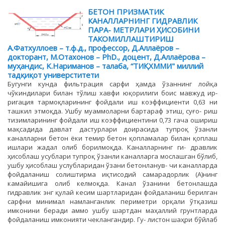
БЕТОН ПРИЗМАТИК
КАНАЛЛАРНИНГ ГИДРАВЛИК
ПАРА- МЕТРЛАРИ ҲИСОБИНИ
ТАКОМИЛЛАШТИРИШ
А.Фатхуллоев – т.ф.д., профессор, Д.Аллаёров –
докторант, М.Отахонов – PhD., доцент, Д.Аллаёрова –
муҳандис, K.Нариманов – талаба, “ТИҚХММИ" миллий
тадқиқот универститети
Бугунги кунда фильтрация сарфи ҳамда ўзаннинг лойқа
чўкиндилари билан тўлиш хавфи юқорилиги боис мавжуд ир-
ригация тармоқларининг фойдали иш коэффициенти 0,63 ни
ташкил этмоқда. Ушбу муаммоларни бартараф этиш, суғо- риш
тизимларининг фойдали иш коэффициентини 0,73 гача ошириш
мақсадида давлат дастурлари доирасида тупроқ ўзанли
каналларни бетон ёки темир бетон қопламалар билан қоплаш
ишлари жадал олиб борилмоқда. Каналларнинг ги- дравлик
ҳисоблаш усублари тупроқ ўзанли каналларга мослашган бўлиб,
ушбу ҳисоблаш услубларидан ўзани бетонланув- чи каналларда
фойдаланиш солиштирма иқтисодий самарадорлик (А)нинг
камайишига олиб келмоқда. Канал ўзанини бетонлашда
гидравлик энг қулай кесим шартларидан фойдаланиш берилган
сарфни минимал намланганлик периметри орқали ўтқазиш
имконини беради аммо ушбу шартдан маҳаллий грунтларда
фойдаланиш имконияти чеклангандир. Гу- листон шаҳри бўйлаб