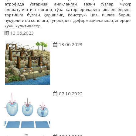
атрофида ўзгариши аниқланган. Таянч сўзлар: чуқур
юмшатувчи иш органи, ғўза қатор ораларига ишлов бериш,
тортишга бўлган қаршилик, конструк- ция, ишлов бериш
чуқурлиги ва кенглиги, тупроқнинг деформацияланиши, инерция
кучи, культиватор,
13.06.2023
13.06.2023
07.10.2022