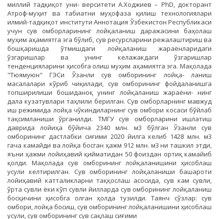
миллий тадқиқот уни- верситети A.Xoджиев – PhD, докторант
Атроф-муҳит ва табиатни муҳофаза қилиш технологиялари
илмий-тадқиқот институти Аннотация Ўзбекистон Республикаси
учун сув омборларининг лойқаланиш даражасини баҳолаш
муҳим аҳамиятга эга бўлиб, сув ресурсларини режалаштириш ва
бошқаришда ўтмишдаги лойқаланиш жараёнларидаги
ўзгаришлар ва унинг келажакдаги ўзгаришлар
тенденцияларини ҳисобга олиш муҳим аҳамиятга эга. Мақолада
"Тюямуюн" ГЭСи Ўзанли сув омборининг лойқа- ланиш
масалалари кўриб чиқилади, сув омборининг фойдаланишга
топширилиши бошиданоқ унинг лойқаланиш жараёни- нинг
дала кузатувлари таҳлили берилган. Сув омборларнинг мавжуд
иш режимида лойқа чўкиндиларнинг сув омбори косаси бўйлаб
тақсимланиши ўрганилди. ТМГУ сув омборларини ишлатиш
даврида лойиҳа бўйича 2340 млн. м3 бўлган Ўзанли сув
омборининг дастлабки сиғими 2020 йилга келиб 1428 млн. м3
гача камайди ва лойқа босган ҳажм 912 млн. м3 ни ташкил этди,
яъни ҳажми лойиҳавий қийматидан 50 фоиздан ортиқ камайиб
қолди. Мақолада сув омборининг лойқаланишини ҳисоблаш
усули келтирилган. Сув омборининг лойқаланиши башароти
лойиҳавий катталикларни таққослаш асосида, сув кам сувли,
ўрта сувли ёки кўп сувли йилларда сув омборининг лойқаланиш
босқичини ҳисобга олган ҳолда тузилди. Таянч сўзлар: сув
омбори, лойқа босиш, сув омборининг лойқаланишини ҳисоблаш
усули, сув омборининг сув сақлаш сиғими