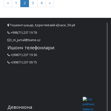
«
1
2
3
4
»
Тошкент шаҳар, Қори Ниёзий кўчаси, 39-уй
+998(71) 237 19 78
i_m_jurnal@tiiame.uz
Ишонч телефонлари:
+(99871) 237 19 36
+(99871) 237 09 75
Девонхона