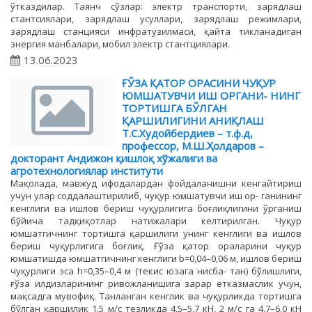
ўтказдилар. Таянч сўзлар: электр транспорти, зарядлаш
стантсиялари, зарядлаш усуллари, зарядлаш режимлари,
зарядлаш станцияси инфратузилмаси, қайта тикланадиган
энергия манбалари, мобил электр стантциялари.
13.06.2023
ҒЎЗА ҚАТОР ОРАСИНИ ЧУҚУР
ЮМШАТУВЧИ ИШ ОРГАНИ- НИНГ
ТОРТИШГА БЎЛГАН
ҚАРШИЛИГИНИ АНИҚЛАШ
Т.С.Худойбердиев – т.ф.д,
профессор, М.Ш.Ҳолдаров –
докторант Андижон қишлоқ хўжалиги ва
агротехнологиялар институти
Мақолада, мавжуд ифодалардан фойдаланишни кенгайтириш
учун улар соддалаштирилиб, чуқур юмшатувчи иш ор- ганининг
кенглиги ва ишлов бериш чуқурлигига боғлиқлигини ўрганиш
бўйича тадқиқотлар натижалари келтирилган. Чуқур
юмшатгичнинг тортишга қаршилиги унинг кенглиги ва ишлов
бериш чуқурлигига боғлиқ. Ғўза қатор ораларини чуқур
юмшатишда юмшатгичнинг кенглиги b=0,04–0,06 м, ишлов бериш
чуқурлиги эса h=0,35–0,4 м (текис юзага нисба- тан) бўлишлиги,
ғўза илдизларининг ривожланишига зарар етказмаслик учун,
мақсадга мувофиқ. Танланган кенглик ва чуқурликда тортишга
бўлган қаршилик 1,5 м/с тезликда 4,5–5,7 кН, 2 м/с га 4,7–6,0 кН