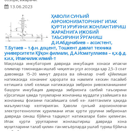
13.06.2023
ҲАВОЛИ СУНЪИЙ
АЭРОИОНИЗАТОРНИНГ ИПАК
ҚУРТИ УРУҒИНИ ЖОНЛАНТИРИШ
ЖАРАЁНИГА ИЖОБИЙ
ТАЪСИРИНИ ЎРГАНИШ
Д.И.Абдунабиев – ассистент,
Т.Бутаев – т.ф.н. доцент, Тошкент давлат техника
университети Қўқон филиали, Д.А.Исматуллаева – қ.х.ф.д.
к.и.х, Ипакчилик илмий-т
Мақолада инкубатория даврида инкубация хонаси ипакчи
олимлар томонидан ишлаб чиқилган усул асосида ҳар 2,5–3 соат
давомида 15–20 минут дераза ва ойналар очиб қўйилиши
натижасида хонанинг ҳарорати ва намлиги кескин пасайиб
кетишига олиб келиши натижасида эмбрион ривожланишнинг
баҳорги инкубация даврида эмбрионга салбий таъсирини
кўрсатиши ҳамда тухумларни жонланиш муддати узайишига ва
жонланиш фоизини пасайишига олиб ке- лаётганлиги ҳақида
маълумотлар келтирилган. Ҳаволи сунъий аэроионловчи
электротехнологик қурилмани ипак қурти уруғини эмбрионал
даврида синаш бўйича тадқиқот натижалари баён қилинган.
Ипак қурти уруғларини жонлаштириш даврида хона
муҳитларини талаб қилин- ган меъёрларда ушлаб туриш бўйича