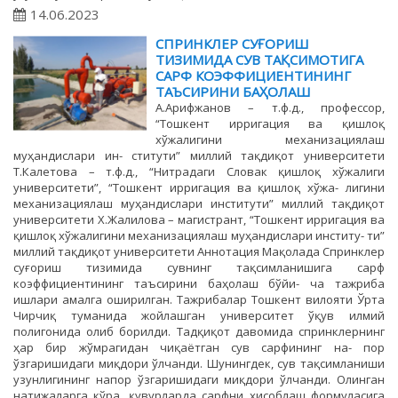
14.06.2023
СПРИНКЛЕР СУҒОРИШ
ТИЗИМИДA СУВ ТAҚСИМОТИГA
СAРФ КОЭФФИЦИЕНТИНИНГ
ТAЪСИРИНИ БAҲОЛAШ
А.Арифжанов – т.ф.д., профессор,
“Тошкент ирригация ва қишлоқ
хўжалигини механизациялаш
муҳандислари ин- ститути” миллий тақдиқот университети
Т.Калетова – т.ф.д., “Нитрадаги Словак қишлоқ хўжалиги
университети”, “Тошкент ирригация ва қишлоқ хўжа- лигини
механизациялаш муҳандислари институти” миллий тақдиқот
университети Х.Жалилова – магистрант, “Тошкент ирригация ва
қишлоқ хўжалигини механизациялаш муҳандислари институ- ти”
миллий тақдиқот университети Аннотация Мақолада Спринклер
суғориш тизимида сувнинг тақсимланишига сарф
коэффициентининг таъсирини баҳолаш бўйи- ча тажриба
ишлари амалга оширилган. Тажрибалар Тошкент вилояти Ўрта
Чирчиқ туманида жойлашган университет ўқув илмий
полигонида олиб борилди. Тадқиқот давомида спринклернинг
ҳар бир жўмрагидан чиқаётган сув сарфининг на- пор
ўзгаришидаги миқдори ўлчанди. Шунингдек, сув тақсимланиши
узунлигининг напор ўзгаришидаги миқдори ўлчанди. Олинган
натижаларга кўра, қувурларда сарфни ҳисоблаш формуласига