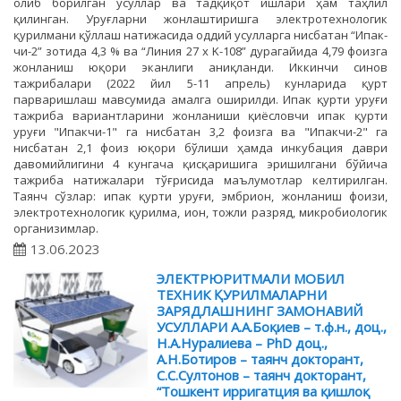
олиб борилган усуллар ва тадқиқот ишлари ҳам таҳлил
қилинган. Уруғларни жонлаштиришга электротехнологик
қурилмани қўллаш натижасида оддий усулларга нисбатан “Ипак-
чи-2” зотида 4,3 % ва “Линия 27 х K-108” дурагайида 4,79 фоизга
жонланиш юқори эканлиги аниқланди. Иккинчи синов
тажрибалари (2022 йил 5-11 апрель) кунларида қурт
парваришлаш мавсумида амалга оширилди. Ипак қурти уруғи
тажриба вариантларини жонланиши қиёсловчи ипак қурти
уруғи "Ипакчи-1" га нисбатан 3,2 фоизга ва "Ипакчи-2" га
нисбатан 2,1 фоиз юқори бўлиши ҳамда инкубация даври
давомийлигини 4 кунгача қисқаришига эришилгани бўйича
тажриба натижалари тўғрисида маълумотлар келтирилган.
Таянч сўзлар: ипак қурти уруғи, эмбрион, жонланиш фоизи,
электротехнологик қурилма, ион, тожли разряд, микробиологик
организимлар.
13.06.2023
ЭЛЕКТРЮРИТМАЛИ МОБИЛ
ТЕХНИК ҚУРИЛМАЛАРНИ
ЗАРЯДЛАШНИНГ ЗАМОНАВИЙ
УСУЛЛАРИ А.А.Боқиев – т.ф.н., доц.,
Н.А.Нуралиева – PhD доц.,
А.Н.Ботиров – таянч докторант,
С.С.Султонов – таянч докторант,
“Тошкент ирригатция ва қишлоқ