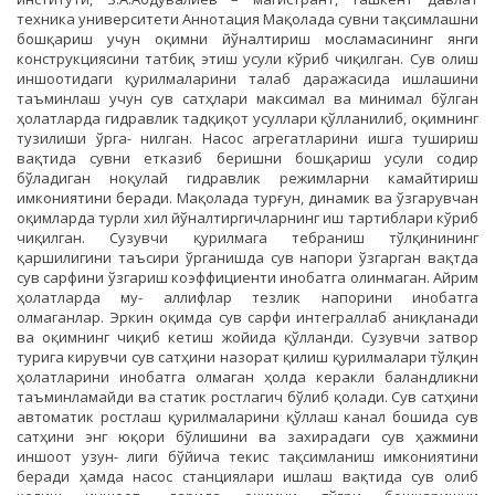
техника университети Аннотация Мақолада сувни тақсимлашни
бошқариш учун оқимни йўналтириш мосламасининг янги
конструкциясини татбиқ этиш усули кўриб чиқилган. Сув олиш
иншоотидаги қурилмаларини талаб даражасида ишлашини
таъминлаш учун сув сатҳлари максимал ва минимал бўлган
ҳолатларда гидравлик тадқиқот усуллари қўлланилиб, оқимнинг
тузилиши ўрга- нилган. Насос агрегатларини ишга тушириш
вақтида сувни етказиб беришни бошқариш усули содир
бўладиган ноқулай гидравлик режимларни камайтириш
имкониятини беради. Мақолада турғун, динамик ва ўзгарувчан
оқимларда турли хил йўналтиргичларнинг иш тартиблари кўриб
чиқилган. Сузувчи қурилмага тебраниш тўлқинининг
қаршилигини таъсири ўрганишда сув напори ўзгарган вақтда
сув сарфини ўзгариш коэффициенти инобатга олинмаган. Айрим
ҳолатларда му- аллифлар тезлик напорини инобатга
олмаганлар. Эркин оқимда сув сарфи интеграллаб аниқланади
ва оқимнинг чиқиб кетиш жойида қўлланди. Сузувчи затвор
турига кирувчи сув сатҳини назорат қилиш қурилмалари тўлқин
ҳолатларини инобатга олмаган ҳолда керакли баландликни
таъминламайди ва статик ростлагич бўлиб қолади. Сув сатҳини
автоматик ростлаш қурилмаларини қўллаш канал бошида сув
сатҳини энг юқори бўлишини ва захирадаги сув ҳажмини
иншоот узун- лиги бўйича текис тақсимланиш имкониятини
беради ҳамда насос станциялари ишлаш вақтида сув олиб