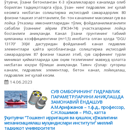
ўтувчи, ўзани бетонланган К-3 хўжаликлараро каналида олиб
борилган тадқиқотларга кўра, ўзан- нинг гидравлик энг қулай
кесимга нисбатан солиштирма иқтисодий самарадорлик 80
фоизни ташкил этаётганлиги, бе- тон каналнинг максимал сув ва
лойқа ўтказиш имкониятларидан тўлиқ фойдаланилмаганлиги
сабабли ўзаннинг айрим (ПК34+74) участкаларини лойқа
босганлиги аниқланди. Канал ўзани грунтининг табиий
қияланиш коэффициентини (m=1,5) инобатга олган ҳолда “DGU
13170” ЭҲМ дастуридан фойдаланиб канал гидавлик
элементлари қайта ҳисобланганда солиштирма иқтисодий
самарадорлик 87 фоизни ташкил этиб, сув сарфининг турли
минимал қийматларида ҳам оқим тезлигининг мавжуд ҳолатга
нисбатан юқори бўлиши аниқланди. Таянч сўзлар: суғориш
канали, гидравлик элементлар, бетон канал, лойиҳалаш,
гидравлик энг қулай кесим.
14.06.2023
СУВ ОМБОРИНИНГ ГИДРАВЛИК
ПАРАМЕТРЛАРИНИ АНИҚЛАШДА
ЗАМОНАВИЙ ЁНДАШУВ
А.М.Арифжанов – т.ф.д., профессор,
С.Н.Хошимов – PhD., катта
ўқитувчи “Тошкент ирригация ва қишлоқ хўжалигини
механизациялаш муҳандислари институти” миллий
тадқиқот университети