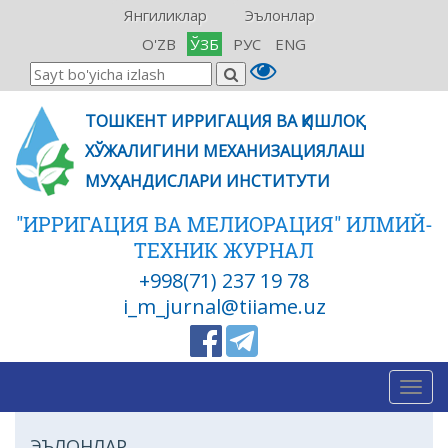
Янгиликлар
Эълонлар
O'ZB
ЎЗБ
РУС
ENG
ТОШКЕНТ ИРРИГАЦИЯ ВА ҚИШЛОҚ
ХЎЖАЛИГИНИ МЕХАНИЗАЦИЯЛАШ
МУҲАНДИСЛАРИ ИНСТИТУТИ
"ИРРИГАЦИЯ ВА МЕЛИОРАЦИЯ" ИЛМИЙ-
ТЕХНИК ЖУРНАЛ
+998(71) 237 19 78
i_m_jurnal@tiiame.uz
Togg
navig
ЭЪЛОНЛАР