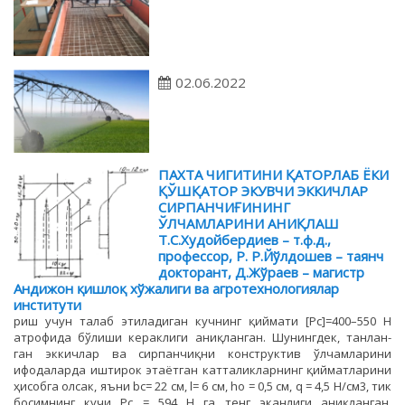
02.06.2022
ПАХТА ЧИГИТИНИ ҚАТОРЛАБ ЁКИ
ҚЎШҚАТОР ЭКУВЧИ ЭККИЧЛАР
СИРПАНЧИҒИНИНГ
ЎЛЧАМЛАРИНИ АНИҚЛАШ
Т.С.Худойбердиев – т.ф.д.,
профессор, Р. Р.Йўлдошев – таянч
докторант, Д.Жўраев – магистр
Андижон қишлоқ хўжалиги ва агротехнологиялар
институти
риш учун талаб этиладиган кучнинг қиймати [Рc]=400–550 Н
атрофида бўлиши кераклиги аниқланган. Шунингдек, танлан-
ган эккичлар ва сирпанчиқни конструктив ўлчамларини
ифодаларда иштирок этаётган катталикларнинг қийматларини
ҳисобга олсак, яъни bc= 22 см, l= 6 см, ho = 0,5 см, q = 4,5 Н/см3, тик
босимнинг кучи Рc = 594 Н га тенг эканлиги аниқланган.