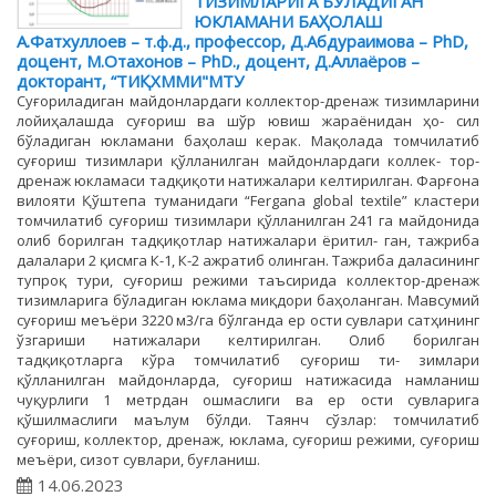
ТИЗИМЛАРИГА БЎЛАДИГАН
ЮКЛАМАНИ БАҲОЛАШ
А.Фатхуллоев – т.ф.д., профессор, Д.Абдураимова – PhD,
доцент, М.Отахонов – PhD., доцент, Д.Аллаёров –
докторант, “ТИҚХММИ"МТУ
Суғориладиган майдонлардаги коллектор-дренаж тизимларини
лойиҳалашда суғориш ва шўр ювиш жараёнидан ҳо- сил
бўладиган юкламани баҳолаш керак. Мақолада томчилатиб
суғориш тизимлари қўлланилган майдонлардаги коллек- тор-
дренаж юкламаси тадқиқоти натижалари келтирилган. Фарғона
вилояти Қўштепа туманидаги “Fergana global textile” кластери
томчилатиб суғориш тизимлари қўлланилган 241 га майдонида
олиб борилган тадқиқотлар натижалари ёритил- ган, тажриба
далалари 2 қисмга К-1, К-2 ажратиб олинган. Тажриба даласининг
тупроқ тури, суғориш режими таъсирида коллектор-дренаж
тизимларига бўладиган юклама миқдори баҳоланган. Мавсумий
суғориш меъёри 3220 м3/га бўлганда ер ости сувлари сатҳининг
ўзгариши натижалари келтирилган. Олиб борилган
тадқиқотларга кўра томчилатиб суғориш ти- зимлари
қўлланилган майдонларда, суғориш натижасида намланиш
чуқурлиги 1 метрдан ошмаслиги ва ер ости сувларига
қўшилмаслиги маълум бўлди. Таянч сўзлар: томчилатиб
суғориш, коллектор, дренаж, юклама, суғориш режими, суғориш
меъёри, сизот сувлари, буғланиш.
14.06.2023