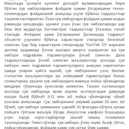
Мақолада ҳозирги куннинг долзарб муаммоларидан бири
бўлган сув омборларини фойдали ҳажми ўзгаришини техно-
логиялардан фойдаланиб аниқлаш усули бўйича тадқиқотлар
таҳлили келтирилган. Ўзан сув омборлари фойдали ҳажми жадал
равишда қисқаради, шунинг учун ўзан сув омборларида ҳар
беш йил муддатда батометрик тадқиқотлар ўтказиш талаб
этилади. Фойдали ҳажм ўзгаришини ўрганишда тадқиқот
объекти узунлиги бўйича характерли створлар белгилаб
олинган. Ҳар бир характерли створларда “SonTek S5” маркали
доплер ёрдамида ўлчов ишлари амалга оширилган ва сув
омбори гидравлик параметрлари ўлчаб олинган. Дала
тадқиқотларида ўлчаб олинган маълумотлар асосида сув
омбори- нинг гидравлик параметрларига аниқлик киритилган
ҳамда уларни қайта ишлаб, сув омборининг узоқ йиллик
статистик маълумотлари ва лойиҳавий парметрлари билан
солиштириш орқали сув омборидаги мавжуд лойқа чўкиндилар
миқдори тўғрисида хулосалар қилинган. Таҳлил натижалари
асосида сув омборида ярим асрлик эксплуатация даврида
юқори бьеф бўйлаб 9,12 млн. м3 лойқа чўкиндилар чўкиб
қолгани аниқланди. Сув омборининг умумий ҳажми 30 млн. м3
бўлиб, сув омбори ҳажмининг қарийб 30 фоиздан кўпроқ қисми
лойқага тўлгани маълум бўлди. Иншоотни хавфсиз бошқариш
учун зарур чора-тадбирлар ишлаб чиқиш лозимлиги
таъкидланди. Таянч сўзлар: сув омбори, ўзан, оқим, бьеф, тўғон,
лойқа-чўкиндилар, фойдали ҳажм, сув сатҳи, ўлик ҳажми.