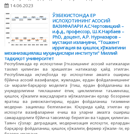
14.06.2023
ЎЗБЕКИСТОНДА ЕР
ИСЛОҲОТИНИНГ АСОСИЙ
ВАЗИФАЛАРИ А.С.Чертовицкий –
и.ф.д., профессор, Ш.К.Нарбаев –
PhD, доцент, А.Р. Нурназаров –
мустақил изланувчи, "Тошкент
ирригация ва қишлоқ хўжалигини
механизациялаш муҳандислари институти" Миллий
тадқиқот университет
Республикада ер ислоҳотини ўтказишнинг асосий натижалари
тахлил қилинган ва эришилган натижалар қайд этилган.
Республикада иқтиқболда ер ислоҳотини амалга ошириш
бўйича асосий вазифалари, жумладан, ердан фойдаланишнинг
са- марали-барқарор моделига ўтиш, ердан фойдаланиш ва
унумдорлигини тиклашнинг ёпиқ циклилигини таъминлаш,
қишлоқ хўжалиги мақсадларига мўлжалланган ерлар бозорини
яратиш ва ривожлантириш, ердан фойдаланиш тизимини
модерни- зациялаш белгиланган. Юқорида қайд этилган ер
ислоҳоти вазифаларини ечиш ва уларни амалга ошириш
самарадорлиги бўйича тавсиялар берилган ва тадқиқ қилинган.
Таянч сўзлар: деградация, модернизация ислоҳоти, ерлардан
барқарор фойдаланиш, қишлоқ хўжалиги, фермер хўжали- ги, ер
бозори, ижарачи.