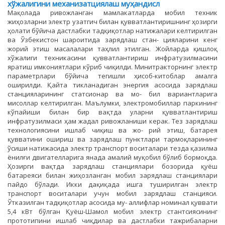
хўжалигини механизатциялаш муҳандисл
Мақолада ривожланган мамлакатларда мобил техник
жиҳозларни электр узатгич билан қувватлантиришнинг ҳозирги
ҳолати бўйича дастлабки тадқиқотлар натижалари келтирилган
ва Ўзбекистон шароитида зарядлаш стан- цияларини кенг
жорий этиш масалалари таҳлил этилган. Жойларда қишлоқ
хўжалиги техникасини қувватлантириш инфратузилмасини
яратиш имкониятлари кўриб чиқилди. Минитракторнинг электр
параметрлари бўйича тегишли ҳисоб-китоблар амалга
оширилди. Қайта тикланадиган энергия асосида зарядлаш
станцияларининг статсионар ва мо- бил вариантларига
мисоллар келтирилган. Маълумки, электромобиллар паркининг
кўпайиши билан бир вақтда уларни қувватлантириш
инфратузилмаси ҳам жадал ривожланиши керак. Тез зарядлаш
технологиясини ишлаб чиқиш ва жо- рий этиш, батарея
қувватини ошириш ва зарядлаш пунктлари тармоқларининг
ўсиши натижасида электр транспорт воситалари тезда қазилма
ёнилғи двигателларига янада амалий муқобил бўлиб бормоқда.
Ҳозирги вақтда зарядлаш станциялари бозорида қуёш
батареяси билан жиҳозланган мобил зарядлаш станциялари
пайдо бўлади. Икки дақиқада ишга туширилган электр
транспорт воситалари учун мобил зарядлаш станцияси.
Ўтказилган тадқиқотлар асосида му- аллифлар номинал қуввати
5,4 кВт бўлган Қуёш-Шамол мобил электр стантсиясининг
прототипини ишлаб чиқдилар ва дастлабки тажрибаларни