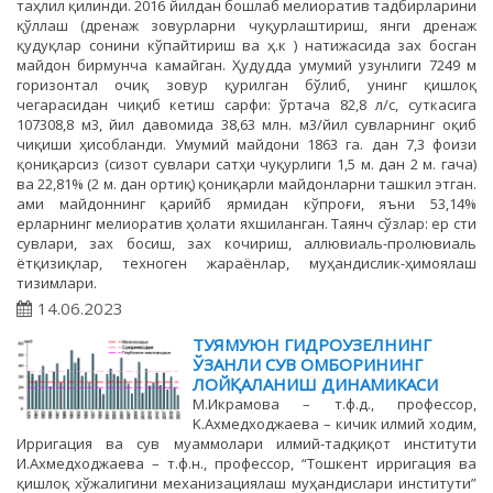
таҳлил қилинди. 2016 йилдан бошлаб мелиоратив тадбирларини
қўллаш (дренаж зовурларни чуқурлаштириш, янги дренаж
қудуқлар сонини кўпайтириш ва ҳ.к ) натижасида зах босган
майдон бирмунча камайган. Ҳудудда умумий узунлиги 7249 м
горизонтал очиқ зовур қурилган бўлиб, унинг қишлоқ
чегарасидан чиқиб кетиш сарфи: ўртача 82,8 л/с, суткасига
107308,8 м3, йил давомида 38,63 млн. м3/йил сувларнинг оқиб
чиқиши ҳисобланди. Умумий майдони 1863 га. дан 7,3 фоизи
қониқарсиз (сизот сувлари сатҳи чуқурлиги 1,5 м. дан 2 м. гача)
ва 22,81% (2 м. дан ортиқ) қониқарли майдонларни ташкил этган.
ами майдоннинг қарийб ярмидан кўпроғи, яъни 53,14%
ерларнинг мелиоратив ҳолати яхшиланган. Таянч сўзлар: ер сти
сувлари, зах босиш, зах кочириш, аллювиаль-пролювиаль
ётқизиқлар, техноген жараёнлар, муҳандислик-ҳимоялаш
тизимлари.
14.06.2023
ТУЯМУЮН ГИДРОУЗЕЛНИНГ
ЎЗАНЛИ СУВ ОМБОРИНИНГ
ЛОЙҚАЛАНИШ ДИНАМИКАСИ
M.Икрамова – т.ф.д., профессор,
K.Axмедходжаева – кичик илмий ходим,
Ирригация ва сув муаммолари илмий-тадқиқот институти
И.Aхмедходжаевa – т.ф.н., профессор, “Тошкент ирригация ва
қишлоқ хўжалигини механизациялаш муҳандислари институти”