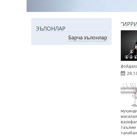
“ИРРИ
ЭЪЛОНЛАР
Барча эълонлар
фойдала
28.1
муҳанди
масала
вазифал
таълим
талаба