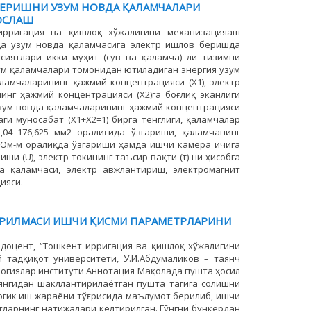
БEРИШНИ УЗУМ НОВДА ҚАЛАМЧАЛАРИ
ОСЛАШ
 ирригация ва қишлоқ хўжалигини механизацияаш
да узум новда қаламчасига электр ишлов беришда
сиятлари икки муҳит (сув ва қаламча) ли тизимни
зум қаламчалари томонидан ютиладиган энергия узум
аламчаларининг ҳажмий концентрацияси (Х1), электр
нинг ҳажмий концентрацияси (Х2)га боғлиқ эканлиги
узум новда қаламчаларининг ҳажмий концентрацияси
ги муносабат (Х1+Х2=1) бирга тенглиги, қаламчалар
,04–176,625 мм2 оралиғида ўзгариши, қаламчанинг
 Ом-м оралиқда ўзгариши ҳамда ишчи камера ичига
и (U), электр токининг таъсир вақти (τ) ни ҳисобга
да қаламчаси, электр авжлантириш, электромагнит
ияси.
УРИЛМАСИ ИШЧИ ҚИСМИ ПАРАМЕТРЛАРИНИ
D, доцент, “Тошкент ирригация ва қишлоқ хўжалигини
 тадқиқот университети, У.И.Абдумаликов – таянч
логиялар институти Аннотация Мақолада пушта ҳосил
янгидан шакллантирилаётган пушта тагига солишни
огик иш жараёни тўғрисида маълумот берилиб, ишчи
ларнинг натижалари келтирилган. Гўнгни бункердан