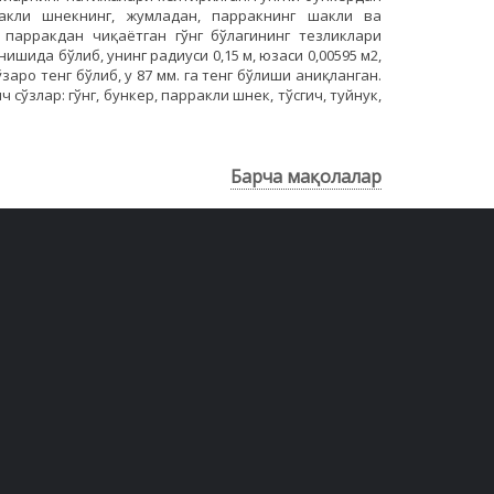
акли шнекнинг, жумладан, парракнинг шакли ва
парракдан чиқаётган гўнг бўлагининг тезликлари
шида бўлиб, унинг радиуси 0,15 м, юзаси 0,00595 м2,
аро тенг бўлиб, у 87 мм. га тенг бўлиши аниқланган.
ўзлар: гўнг, бункер, парракли шнек, тўсгич, туйнук,
Барча мақолалар