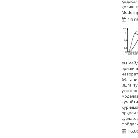
ҳодисал
қолиш к
Modelin
16.0
ем майд
эришиши
назорат
бўлгани
ишга ту
универ
моделл
кучайт
қурилма
орқали 
сўзлар:
фойдали
16.0