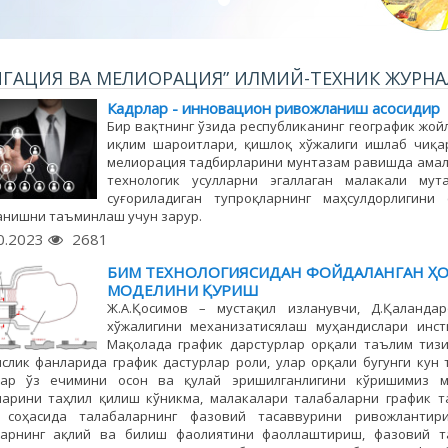
ГАЦИЯ ВА МЕЛИОРАЦИЯ” ИЛМИЙ-ТЕХНИК ЖУРНАЛ, 
Кадрлар - инновацион ривожланиш асосидир
Бир вақтнинг ўзида республиканинг географик жой
иқлим шароитлари, қишлоқ хўжалиги ишлаб чиқар
мелиорация тадбирларини мунтазам равишда амал
технологик усулларни эгаллаган малакали мут
суғориладиган тупроқларнинг маҳсулдорлигин
нишни таъминлаш учун зарур.
0.2023
2681
БИМ ТЕХНОЛОГИЯСИДАН ФОЙДАЛАНГАН Ҳ
МОДЕЛИНИ ҚУРИШ
Ж.А.Қосимов – мустақил изланувчи, Д.Қаланда
хўжалигини механизатисялаш муҳандислари инст
Мақолада график дарстурлар орқали таълим тизи
слик фанларида график дастурлар роли, улар орқали бугунги кун т
лар ўз ечимини осон ва қулай эришилганлигини кўришимиз м
арини таҳлил қилиш кўникма, малакалари талабаларни график т
 соҳасида талабаларнинг фазовий тасаввурини ривожлантир
ларнинг ақлий ва билиш фаолиятини фаоллаштириш, фазовий т