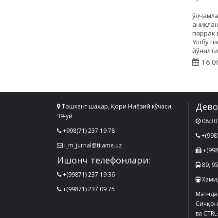
ўлчамла
аниқлан
паррак 
Ушбу па
йўналти
16.0
Дево
Тошкент шаҳар, Қори Ниёзий кўчаси,
39-уй
08:30 
+998(71) 237 19 78
+(998
i_m_jurnal@tiiame.uz
+(998
Ишонч телефонлари:
89, 95
+(99871) 237 19 36
Хами
+(99871) 237 09 75
Матнда
Сичқон
ва CTRL