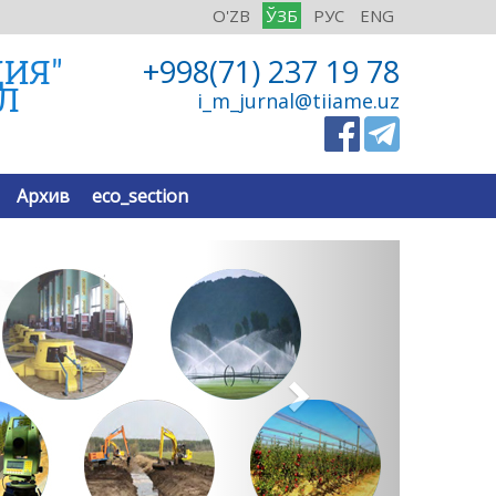
O'ZB
ЎЗБ
РУС
ENG
ЦИЯ"
+998(71) 237 19 78
Л
i_m_jurnal@tiiame.uz
Архив
eco_section