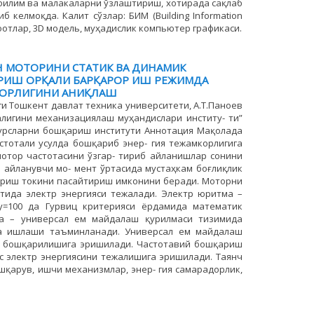
 билим ва малакаларни ўзлаштириш, хотирада сақлаб
келмоқда. Калит сўзлар: БИМ (Building Information
шоотлар, 3D модель, муҳадислик компьютер графикаси.
 МОТОРИНИ СТАТИК ВА ДИНАМИК
ИШ ОРҚАЛИ БАРҚАРОР ИШ РЕЖИМДА
КОРЛИГИНИ АНИҚЛАШ
аги Тошкент давлат техника университети, А.Т.Паноев
алигини механизациялаш муҳандислари институ- ти”
сурсларни бошқариш институти Аннотация Мақолада
тотали усулда бошқариб энер- гия тежамкорлигига
мотор частотасини ўзгар- тириб айланишлар сонини
а айланувчи мо- мент ўртасида мустаҳкам боғлиқлик
шириш токини пасайтириш имконини беради. Моторни
ида электр энергияси тежалади. Электр юритма –
у=100 да Гурвиц критерияси ёрдамида математик
ма – универсал ем майдалаш қурилмаси тизимида
да ишлаши таъминланади. Универсал ем майдалаш
ал бошқарилишига эришилади. Частотавий бошқариш
*с электр энергиясини тежалишига эришилади. Таянч
ошқарув, ишчи механизмлар, энер- гия самарадорлик,