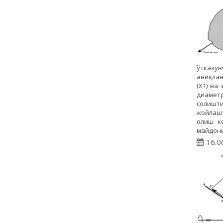
ўтказув
аниқлан
(Х1) ва
диаметр
солишти
жойлашт
олиш ке
майдони
16.0