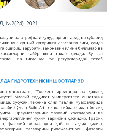
№2(24). 2021
лашуви ва атрофдаги ҳудудларнинг арид ва субарид
ишининг сунъий суғоришга асосланганлиги, ҳамда
га ошириш зарурати, замонавий илмий билимлар ва
ахассисларни тайёрлашни талаб қилади. Бу эса
и сақлаш ва тиклашда сув ресурсларидан тежаб
ОЛДА ГИДРОТЕХНИК ИНШООТЛАР 3D
рова–магистрант, “Тошкент ирригация ва қишлоқ
итути” Миллий тадқиқот университети Аннотация
мида, хусусан, техника олий таълим муассаларида
алаби бўлган Build Art технологийлар билан боғлиқ
умкун. Предметларнинг фазовий хоссаларини ва
айёргарлигининг муҳим таркибий қисмидир. График
иш, фазовий образларни ҳаёлан таҳлил қилиш,
афаккурини, тасавурини ривожлантириш, фазовий