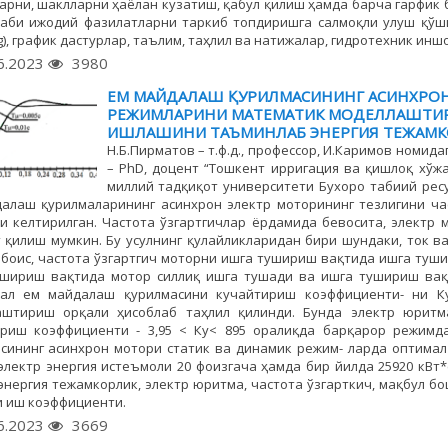
арни, шаклларни ҳаёлан кузатиш, қабул қилиш ҳамда барча гарфик
аби ижодий фазилатларни таркиб топдиришга салмоқли улуш қўшиб 
g), график дастурлар, таълим, таҳлил ва натижалар, гидротехник ин
6.2023
3980
ЕМ МАЙДАЛАШ ҚУРИЛМАСИНИНГ АСИНХРОН
РЕЖИМЛАРИНИ МАТЕМАТИК МОДЕЛЛАШТИР
ИШЛАШИНИ ТАЪМИНЛАБ ЭНЕРГИЯ ТЕЖАМ
Н.Б.Пирматов – т.ф.д., профессор, И.Каримов номид
– PhD, доцент “Тошкент ирригация ва қишлоқ хўж
миллий тадқиқот университети Бухоро табиий ре
алаш қурилмаларининг асинхрон электр моторининг тезлигини час
 келтирилган. Частота ўзгартгичлар ёрдамида бевосита, электр 
 қилиш мумкин. Бу усулнинг қулайликларидан бири шундаки, ток в
 боис, частота ўзгартгич моторни ишга тушириш вақтида ишга ту
шириш вақтида мотор силлиқ ишга тушади ва ишга тушириш вақт
сал ем майдалаш қурилмасини кучайтириш коэффициенти- ни К
аштириш орқали ҳисоблаб таҳлил қилинди. Бунда электр юрит
ириш коэффициенти - 3,95 < Ку< 895 оралиқда барқарор режим
сининг асинхрон мотори статик ва динамик режим- ларда оптим
электр энергия истеъмоли 20 фоизгача ҳамда бир йилда 25920 кВт
 энергия тежамкорлик, электр юритма, частота ўзгарткич, мақбул б
 иш коэффициенти.
6.2023
3669