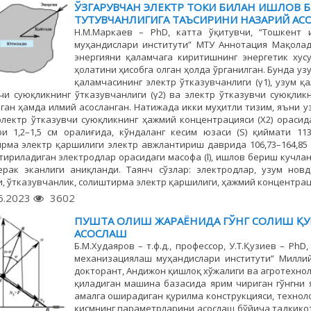
ЎЗГАРУВЧАН ЭЛEКТР ТОКИ БИЛАН ИШЛОВ 
ТУТУВЧАНЛИГИГА ТАЪСИРИНИ НАЗАРИЙ АС
Н.М.Маркаев – PhD, катта ўқитувчи, “Тошкент
муҳандислари институти” МТУ Аннотация Мақола
энергияни қаламчага киритишнинг энергетик хусу
ҳолатини ҳисобга олган ҳолда ўрганилган. Бунда у
қаламчасининг электр ўтказувчанлиги (γ1), узум қ
чи суюқликнинг ўтказувчанлиги (γ2) ва электр ўтказувчи суюқлик
ган ҳамда илмий асосланган. Натижада икки муҳитли тизим, яъни 
 электр ўтказувчи суюқликнинг ҳажмий концентрацияси (Х2) орасида
и 1,2–1,5 cм оралиғида, кўндаланг кесим юзаси (S) қиймати 113
рма электр қаршилиги электр авжлантириш даврида 106,73–164,85
ириладиган электродлар орасидаги масофа (l), ишлов бериш кучланиш
рак эканлиги аниқланди. Таянч сўзлар: электродлар, узум нов
, ўтказувчанлик, солиштирма электр қаршилиги, ҳажмий концентрац
6.2023
3602
ПУШТА ОЛИШ ЖАРАЁНИДА ГЎНГ СОЛИШ Қ
АСОСЛАШ
Б.М.Худаяров – т.ф.д., профессор, У.Т.Қузиев – Ph
механизациялаш муҳандислари институти” Миллий
докторант, Андижон қишлоқ хўжалиги ва агротехно
қиладиган машина базасида ярим чириган гўнгни 
амалга оширадиган қурилма конструкцияси, технол
қисмнинг параметрларини асослаш бўйича тадқиқот