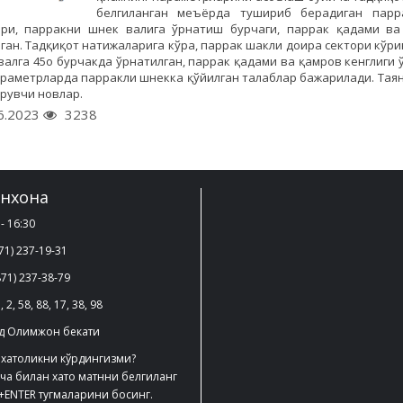
белгиланган меъёрда тушириб берадиган парр
ри, парракни шнек валига ўрнатиш бурчаги, паррак қадами ва 
ган. Тадқиқот натижаларига кўра, паррак шакли доира сектори кўрини
валга 45ο бурчакда ўрнатилган, паррак қадами ва қамров кенглиги ўз
раметрларда парракли шнекка қўйилган талаблар бажарилади. Таянч с
рувчи новлар.
6.2023
3238
нхона
- 16:30
71) 237-19-31
71) 237-38-79
, 2, 58, 88, 17, 38, 98
д Олимжон бекати
 хатоликни кўрдингизми?
ча билан хато матнни белгиланг
+ENTER тугмаларини босинг.