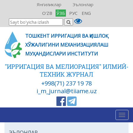
Янгиликлар
Эълонлар
O'ZB
ЎЗБ
РУС
ENG
ТОШКЕНТ ИРРИГАЦИЯ ВА ҚИШЛОҚ
ХЎЖАЛИГИНИ МЕХАНИЗАЦИЯЛАШ
МУҲАНДИСЛАРИ ИНСТИТУТИ
"ИРРИГАЦИЯ ВА МЕЛИОРАЦИЯ" ИЛМИЙ-
ТЕХНИК ЖУРНАЛ
+998(71) 237 19 78
i_m_jurnal@tiiame.uz
Togg
navig
ЭЪЛОНЛАР