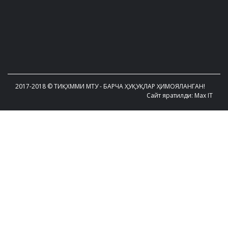
2017-2018 © ТИҚХММИ МТУ - БАРЧА ҲУҚУҚЛАР ҲИМОЯЛАНГАН!
Сайт яратилди: Max IT