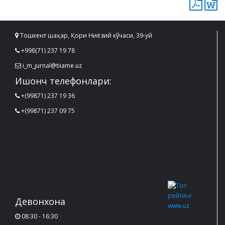
Тошкент шаҳар, Қори Ниёзий кўчаси, 39-уй
+998(71) 237 19 78
i_m_jurnal@tiiame.uz
Ишонч телефонлари:
+(99871) 237 19 36
+(99871) 237 09 75
Девонхона
08:30 - 16:30