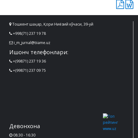
Тошкент шаҳар, Қори Ниёзий кўчаси, 39-уй
+998(71) 237 19 78
i_m_jurnal@tiiame.uz
Ишонч телефонлари:
+(99871) 237 19 36
+(99871) 237 09 75
Девонхона
08:30 - 16:30