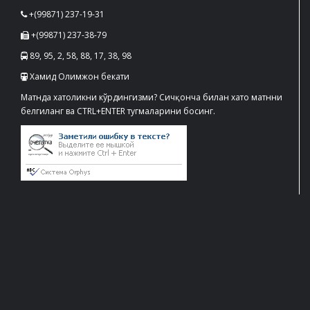
+(99871) 237-19-31
+(99871) 237-38-79
89, 95, 2, 58, 88, 17, 38, 98
Хамид Олимжон бекати
Матнда хатоликни кўрдингизми? Сичқонча билан хато матнни
белгиланг ва CTRL+ENTER тугмаларини босинг.