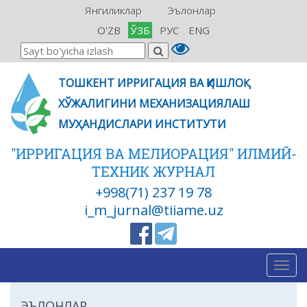
Янгиликлар
Эълонлар
O'ZB
ЎЗБ
РУС
ENG
ТОШКЕНТ ИРРИГАЦИЯ ВА ҚИШЛОҚ
ХЎЖАЛИГИНИ МЕХАНИЗАЦИЯЛАШ
МУҲАНДИСЛАРИ ИНСТИТУТИ
"ИРРИГАЦИЯ ВА МЕЛИОРАЦИЯ" ИЛМИЙ-
ТЕХНИК ЖУРНАЛ
+998(71) 237 19 78
i_m_jurnal@tiiame.uz
Togg
navig
ЭЪЛОНЛАР