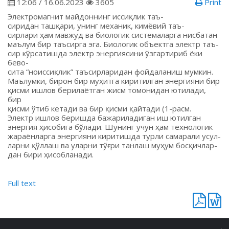
12:06 / 16.06.2023
3605
Print
Электромагнит майдоннинг иссиқлик таъ-
сиридан ташқари, унинг механик, кимёвий таъ-
сирлари ҳам мавжуд ва биологик системаларга нисбатан
маълум бир таъсирга эга. Биологик объектга электр таъ-
сир кўрсатишда электр энергиясини ўзгартириб ёки
бево-
сита “ноиссиқлик” таъсирларидан фойдаланиш мумкин.
Маълумки, бирон бир муҳитга киритилган энергияни бир
қисми ишлов берилаётган жисм томонидан ютилади,
бир
қисми ўтиб кетади ва бир қисми қайтади (1-расм.
Электр ишлов беришда бажариладиган иш ютилган
энергия ҳисобига бўлади. Шунинг учун ҳам технологик
жараёнларга энергияни киритишда турли самарали усул-
ларни қўллаш ва уларни тўғри танлаш муҳум босқичлар-
дан бири ҳисобланади.
Full text