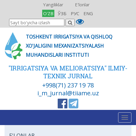
Yangiliklar
E'lonlar
O'ZB
ЎЗБ
РУС
ENG
TOSHKENT IRRIGATSIYA VA QISHLOQ
XO'JALIGINI MEXANIZATSIYALASH
MUHANDISLARI INSTITUTI
"IRRIGATSIYA VA MELIORATSIYA" ILMIY-
TEXNIK JURNAL
+998(71) 237 19 78
i_m_jurnal@tiiame.uz
Togg
navig
E'LONLAR