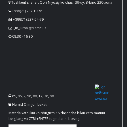
Toshkent shahar, Qori Niyoziy ko'chasi, 39-uy, B-bino 230-xona
+998(71) 237 19 78
+(99871) 237-54-79
i_m_jurnal@tiiame.uz
08:30 - 16:30
89, 95, 2, 58, 88, 17, 38, 98
Hamid Olimjon bekati
Matnda xatolikni ko'rdingizmi? Sichqoncha bilan xato matnni
belgilang va CTRL+ENTER tugmalarini bosing.