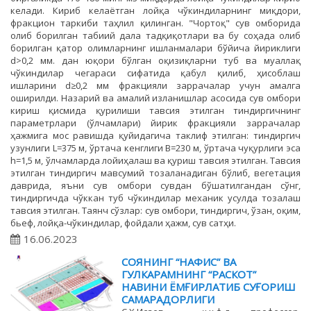
келади. Кириб келаётган лойқа чўкиндиларнинг миқдори,
фракцион таркиби таҳлил қилинган. "Чортоқ" сув омборида
олиб борилган табиий дала тадқиқотлари ва бу соҳада олиб
борилган қатор олимларнинг ишланмалари бўйича йириклиги
d>0,2 мм. дан юқори бўлган оқизиқларни туб ва муаллақ
чўкиндилар чегараси сифатида қабул қилиб, ҳисоблаш
ишларини d≥0,2 мм фракцияли заррачалар учун амалга
оширилди. Назарий ва амалий изланишлар асосида сув омбори
кириш қисмида қурилиши тавсия этилган тиндиргичнинг
параметрлари (ўлчамлари) йирик фракцияли заррачалар
ҳажмига мос равишда қуйидагича таклиф этилган: тиндиргич
узунлиги L=375 м, ўртача кенглиги B=230 м, ўртача чуқурлиги эса
h=1,5 м, ўлчамларда лойиҳалаш ва қуриш тавсия этилган. Тавсия
этилган тиндиргич мавсумий тозаланадиган бўлиб, вегетация
даврида, яъни сув омбори сувдан бўшатилгандан сўнг,
тиндиргичда чўккан туб чўкиндилар механик усулда тозалаш
тавсия этилган. Таянч сўзлар: сув омбори, тиндиргич, ўзан, оқим,
бьеф, лойқа-чўкиндилар, фойдали ҳажм, сув сатҳи.
16.06.2023
СОЯНИНГ “НАФИС” ВА
ГУЛКАРАМНИНГ “РАСКОТ”
НАВИНИ ЁМҒИРЛАТИБ СУҒОРИШ
САМАРАДОРЛИГИ