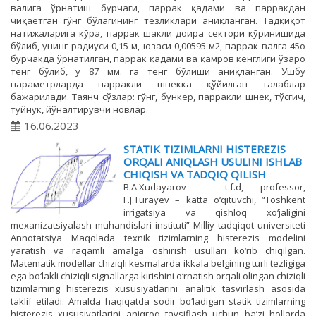
валига ўрнатиш бурчаги, паррак қадами ва парракдан
чиқаётган гўнг бўлагининг тезликлари аниқланган. Тадқиқот
натижаларига кўра, паррак шакли доира сектори кўринишида
бўлиб, унинг радиуси 0,15 м, юзаси 0,00595 м2, паррак валга 45ο
бурчакда ўрнатилган, паррак қадами ва қамров кенглиги ўзаро
тенг бўлиб, у 87 мм. га тенг бўлиши аниқланган. Ушбу
параметрларда парракли шнекка қўйилган талаблар
бажарилади. Таянч сўзлар: гўнг, бункер, парракли шнек, тўсгич,
туйнук, йўналтирувчи новлар.
16.06.2023
STATIK TIZIMLARNI HISTEREZIS
ORQALI ANIQLASH USULINI ISHLAB
CHIQISH VA TADQIQ QILISH
B.A.Xudayarov – t.f.d, professor,
F.J.Turaуev – katta o‘qituvchi, “Toshkent
irrigatsiya va qishloq xo‘jaligini
mexanizatsiyalash muhandislari instituti” Milliy tadqiqot universiteti
Annotatsiya Maqolada texnik tizimlarning histerezis modelini
yaratish va raqamli amalga oshirish usullari ko‘rib chiqilgan.
Matematik modellar chiziqli kesmalarda ikkala belgining turli tezligiga
ega bo‘lakli chiziqli signallarga kirishini o‘rnatish orqali olingan chiziqli
tizimlarning histerezis xususiyatlarini analitik tasvirlash asosida
taklif etiladi. Amalda haqiqatda sodir bo‘ladigan statik tizimlarning
histerezis xususiyatlarini aniqroq tavsiflash uchun ba’zi hollarda