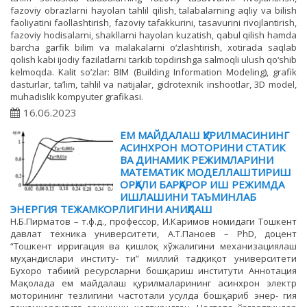
fazoviy obrazlarni hayolan tahlil qilish, talabalarning aqliy va bilish
faoliyatini faollashtirish, fazoviy tafakkurini, tasavurini rivojlantirish,
fazoviy hodisalarni, shakllarni hayolan kuzatish, qabul qilish hamda
barcha garfik bilim va malakalarni o‘zlashtirish, xotirada saqlab
qolish kabi ijodiy fazilatlarni tarkib topdirishga salmoqli ulush qo‘shib
kelmoqda. Kalit so’zlar: BIM (Building Information Modeling), grafik
dasturlar, ta’lim, tahlil va natijalar, gidrotexnik inshootlar, 3D model,
muhadislik kompyuter grafikasi.
16.06.2023
ЕМ МАЙДАЛАШ ҚУРИЛМАСИНИНГ
АСИНХРОН МОТОРИНИ СТАТИК
ВА ДИНАМИК РЕЖИМЛАРИНИ
МАТЕМАТИК МОДЕЛЛАШТИРИШ
ОРҚАЛИ БАРҚАРОР ИШ РЕЖИМДА
ИШЛАШИНИ ТАЪМИНЛАБ
ЭНЕРГИЯ ТЕЖАМКОРЛИГИНИ АНИҚЛАШ
Н.Б.Пирматов – т.ф.д., профессор, И.Каримов номидаги Тошкент
давлат техника университети, А.Т.Паноев – PhD, доцент
“Тошкент ирригация ва қишлоқ хўжалигини механизациялаш
муҳандислари институ- ти” миллий тадқиқот университети
Бухоро табиий ресурсларни бошқариш институти Аннотация
Мақолада ем майдалаш қурилмаларининг асинхрон электр
моторининг тезлигини частотали усулда бошқариб энер- гия