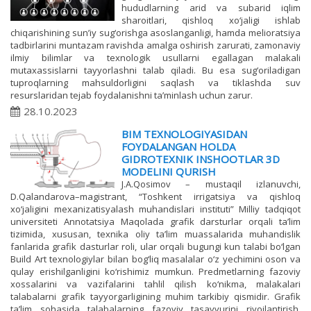
hududlarning arid va subarid iqlim
sharoitlari, qishloq xo‘jaligi ishlab
chiqarishining sun’iy sug‘orishga asoslanganligi, hamda melioratsiya
tadbirlarini muntazam ravishda amalga oshirish zarurati, zamonaviy
ilmiy bilimlar va texnologik usullarni egallagan malakali
mutaxassislarni tayyorlashni talab qiladi. Bu esa sug‘oriladigan
tuproqlarning mahsuldorligini saqlash va tiklashda suv
resurslaridan tejab foydalanishni ta’minlash uchun zarur.
28.10.2023
BIM TEXNOLOGIYASIDAN
FOYDALANGAN HOLDA
GIDROTEXNIK INSHOOTLAR 3D
MODELINI QURISH
J.A.Qosimov – mustaqil izlanuvchi,
D.Qalandarova–magistrant, “Toshkent irrigatsiya va qishloq
xo‘jaligini mexanizatisyalash muhandislari instituti” Milliy tadqiqot
universiteti Annotatsiya Maqolada grafik darsturlar orqali ta’lim
tizimida, xususan, texnika oliy ta’lim muassalarida muhandislik
fanlarida grafik dasturlar roli, ular orqali bugungi kun talabi bo‘lgan
Build Art texnologiylar bilan bog‘liq masalalar o‘z yechimini oson va
qulay erishilganligini ko‘rishimiz mumkun. Predmetlarning fazoviy
xossalarini va vazifalarini tahlil qilish ko‘nikma, malakalari
talabalarni grafik tayyorgarligining muhim tarkibiy qismidir. Grafik
ta’lim sohasida talabalarning fazoviy tasavvurini rivojlantirish,