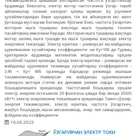
тежамкорлигига эришиши келтирилган. Частота ўзгартгичлар
ёрдамида бевосита, электр мотор частотасини ўзгар- тириб
айланишлар сонини назорат қилиш мумкин. Бу усулнинг
қулайликларидан бири шундаки, ток ва айланувчи мо- мент
ўртасида мустаҳкам боғлиқлик бўлгани боис, частота ўзгартгич
моторни ишга тушириш вақтида ишга тушириш токини
пасайтириш имконини беради. Моторни ишга тушириш вақтида
мотор силлиқ ишга тушади ва ишга тушириш вақтида электр
энергияси тежалади. Электр юритма – универсал ем майдалаш
қурилмасини кучайтириш коэффициенти- ни Ку=100 да Гурвиц
критерияси ёрдамида математик моделлаштириш орқали
ҳисоблаб таҳлил қилинди. Бунда электр юритма – универсал ем
майдалаш қурилмаси тизимида кучайтириш коэффициенти -
3,95 < Ку< 895 оралиқда барқарор режимда ишлаши
таъминланади. Универсал ем майдалаш қурилмасининг
асинхрон мотори статик ва динамик режим- ларда оптимал
бошқарилишига эришилади. Частотавий бошқариш орқали
электр энергия истеъмоли 20 фоизгача ҳамда бир йилда 25920
кВт*с электр энергиясини тежалишига эришилади. Таянч сўзлар:
энергия тежамкорлик, электр юритма, частота ўзгарткич,
мақбул бошқарув, ишчи механизмлар, энер- гия самарадорлик,
фойдали иш коэффициенти.
16.06.2023
ЎЗГАРУВЧАН ЭЛEКТР ТОКИ