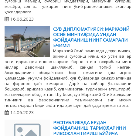
суғориш меъёри, суғориш муддатлари, мавсумий суғориш
меъёри, соя ва гулкарам- нинг ўсиб-ривожланиши, экинлар
ҳосилдорлиги.
16.06.2023
СУВ ДИПЛОМАТИЯСИ: МАРКАЗИЙ
ОСИЁ МИНТАҚАСИДА УНДАН
ФОЙДАЛАНИШНИНГ САМАРАЛИ
ЕЧИМИ
Марказий Осиё заминида деҳқончилик,
экинни суғориш илми, ер усти ва ер
ости ирригация иншоотларини барпо этиш тажрибаси минг
йиллар давомида шаклланиб, сайқал топиб келган.
Аждодларимиз обиҳаётнинг бир томчисини ҳам исроф
қилмасдан, унумли фойдаланиб, сув бўйларида ҳамжиҳатликда
ва фаровон ҳаёт кечирган. Дарё ва сойлар ўзанларини
бошқариб, ариқлар қазиб, сув чиқарган, турли экин етиштириб,
манзилларни обод этган. Шу боис, сув Марказий Осиё халқлари
тинчлиги ва фаровонлигини таъминловчи энг муҳим
неъматлардан бири сифатида ҳам шун- дай қадр-қимматга эга.
14.06.2023
РЕСПУБЛИКАДА ЕРДАН
ФОЙДАЛАНИШ ТАРМОҚЛАРИНИ
РИВОЖЛАНТИРИШ БЎЙИЧА