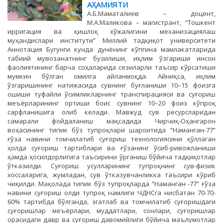
АҲАМИЯТИ
А.Б.Маматалиев – доцент,
М.А.Маликова – магистрант, “Тошкент
ирригация ва қишлоқ хўжалигини механизациялаш
муҳандислари институти” Миллий тадқиқот университети
Аннотация Бугунги кунда дунёнинг кўпгина мамлакатларида
табиий мувозанатнинг бузилиши, иқлим ўзгариши инсон
фаолиятининг барча соҳаларида сезиларли таъсир кўрсатиши
мумкин бўлган омилга айланмоқда. Айниқса, иқлим
ўзгаришининг натижасида сувнинг буғланиши 10–15 фоизга
ошиши туфайли ўсимликларнинг транспирацияси ва суғориш
меъёрларининг ортиши боис сувнинг 10–20 фоиз кўпроқ
сарфланишига олиб келади. Мавжуд сув ресурсларидан
самарали фойдаланиш мақсадида Чирчиқ-Оҳангарон
воҳасининг типик бўз тупроқлари шароитида “Наманган-77”
ғўза навини томчилатиб суғориш технологиясини қўллаган
ҳолда суғориш тартиблари ва ғўзанинг ўсиб-ривожланиши
ҳамда ҳосилдорлигига таъсирини ўрганиш бўйича тадқиқотлар
ўтказилди. Суғориш усулларининг тупроқнинг сув-физик
хоссаларига, жумладан, сув ўтказувчанликка таъсири кўриб
чиқилди. Мақолада типик бўз тупроқларда “Наманган -77” ғўза
навини суғориш олди тупроқ намлиги ЧДНСга нисбатан 70-70-
60% тартибда бўлганда, эгатлаб ва томчилатиб суғоришдаги
суғоришлар меъёрлари, муддатлари, сонлари, суғоришлар
орасидаги давр ва суғориш давомийлиги бўйича маълумотлар