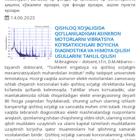
қишлоқ хўжалиги ерлари, сув фонди ерлари, аҳоли пункти
ерлари.
14.06.2023
QISHLOQ XO'JALIGIDA
QO‘LLANILADIGAN ASINXRON
MOTORLARNI VIBRATSIYA
KO‘RSATKICHLARI BO‘YICHA
DIAGNOSTIKA VA HIMOYA QILISH
USULLARINI TAHLIL QILISH
M.Ibragimov – dotsent, t.f.n, D.M.Akbarov –
tayanch doktorant, "Toshkent irrigatsiya va qishloq xo‘jaligini
mexanizatsiyalash muhandislari instituti" milliy tadqiqot universiteti
Annotatsiya. Hozirgi vaqtda asinxron elektr motorlaridan zamonaviy
ishlab chiqarish korxonalari kabi qishloq xo‘jaligi ob’ektlarida keng
ko‘lamda qo‘llanib kelinmoqda. Tahlillar shuni ko‘rsatadiki, ular
mamlakatimizda ishlab chiqariladigan elektr energiyasining deyarli
80 foizga yaqinidan foydalanadi, shuning uchun ularning ishlash
barqarorligi qishloq xo‘jaligi va sanoatda muhim o‘rin tutadi. Hozirgi
vaqtda tebranish diagnostikasi elektr mashinalaridagi nuqsonlarni
aniqlash, qismlarning ishdan chiqishining oldini olish, ularning xizmat
qilish muddatini uzaytirish va ularni kapital ta’mirlash muddatlarini
uzaytirish bo‘yicha qator muammolarni hal qilishning samarali
vositalaridan biridir. Qishloq xo‘jaligi sanoati korxonalarining ishlab