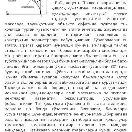
– PhD., доцент, “Тошкент ирригация ва
қишлоқ хўжалигини механизаци- ялаш
муҳандислари институти” миллий
тадқиқот университети Аннотация
Мақолада тадқиқотнинг объекти сифатида пуштада тик
ҳолатда турган ғўзапоянинг ён эгатга эгилтириш жараёни ва
уни амалга оширадиган эгилтиргичнинг технологик ва
конструктив параметрлари қабул қилинди. Ғўзапояларни ён
эгатга, агрегат ҳаракат йўналиши бўйича, эгилтириш таклиф
этилаётган технологиянинг бошланғич жараёни ҳисобланади.
Жа- раённинг сифатли бажарилганлиги ғўзапояларни ён эгат
тубига унинг симметрия ўқи бўйича ётқизилганлиги билан баҳо-
ланади. Эгат симметрия ўқига нисбатан ғўзапояни 30° гача
бурчакда жойлаштириш қўйилган талабни қаноатлантиради.
Шунда кўмилган ғўзапоя келгусида бажариладиган қатор
орасига ишлов бериш агротадбирларига халақит кўрсатмайди.
Тадқиқотларни олиб боришда назарий ва деҳқончилик
механикаси қонун-қоидалари, олий математика ва экспери-
ментларни математик режалаштириш усулларидан
фойдаланилди. Тик ҳолатдаги ғўзапояни ён эгатга эгилтириш
жараёни ва бунда ғўзапоянинг бикирлиги, ўлчамлари,
хусусиятлари, шунингдек, эгилтиргичнинг ўрнатилиш бурчаги ва
баланд- ликларининг таъсирини эътиборга олган ҳолда улар
томонидан эгилтиргичга таъсир этадиган куч миқдори
аниқланди. Натижалар уларнинг графикларни қуриш орқали