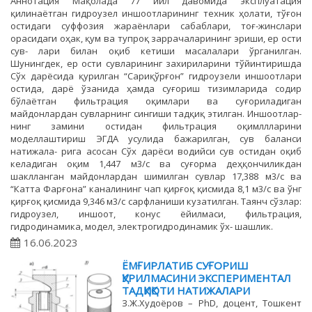
Аннотация Мақолада 77 йил давомида эксплуатация
қилинаётган гидроузел иншоотларининг техник ҳолати, тўғон
остидаги суффозия жараёнлари сабаблари, тоғ-жинслари
орасидаги оҳак, қум ва тупроқ заррачаларининг эриши, ер ости
сув- лари билан оқиб кетиши масалалари ўрганилган.
Шунингдек, ер ости сувларининг захириларини тўйинтиришда
Сўх дарёсида қурилган “Сариқўрғон” гидроузели иншоотлари
остида, дарё ўзанида ҳамда суғориш тизимларида содир
бўлаётган фильтрация оқимлари ва суғориладиган
майдонлардан сувларнинг сингиши тадқиқ этилган. Иншоотлар-
нинг замини остидан фильтрация оқимллларини
моделлаштириш ЭГДА усулида бажарилган, сув баланси
натижала- рига асосан Сўх дарёси водийси сув остидан оқиб
келадиган оқим 1,447 м3/с ва суғорма деҳқончиликдан
шаклланган майдонлардан шимилган сувлар 17,388 м3/с ва
“Катта Фарғона” каналининг чап қирғоқ қисмида 8,1 м3/с ва ўнг
қирғоқ қисмида 9,346 м3/с сарфланиши кузатилган. Таянч сўзлар:
гидроузел, иншоот, конус ёйилмаси, фильтрация,
гидродинамика, модел, электрогидродинамик ўх- шашлик.
16.06.2023
ЁМҒИРЛАТИБ СУҒОРИШ
ҚУРИЛМАСИНИ ЭКСПЕРИМЕНТАЛ
ТАДҚИҚОТИ НАТИЖАЛАРИ
З.Ж.Худоёров – PhD, доцент, Тошкент