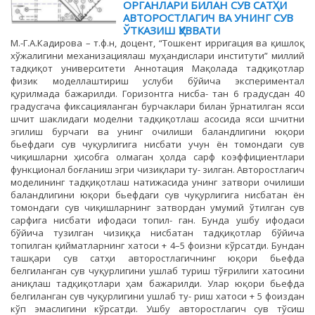
ОРГАНЛАРИ БИЛАН СУВ САТҲИ
АВТОРОСТЛАГИЧ ВА УНИНГ СУВ
ЎТКАЗИШ ҚУВВАТИ
М.-Г.А.Кадирова – т.ф.н, доцент, “Тошкент ирригация ва қишлоқ
хўжалигини механизациялаш муҳандислари институти” миллий
тадқиқот университети Аннотация Мақолада тадқиқотлар
физик моделлаштириш услуби бўйича экспериментал
қурилмада бажарилди. Горизонтга нисба- тан 6 градусдан 40
градусгача фиксацияланган бурчаклари билан ўрнатилган ясси
шчит шаклидаги моделни тадқиқотлаш асосида ясси шчитни
эгилиш бурчаги ва унинг очилиши баландлигини юқори
бьефдаги сув чуқурлигига нисбати учун ён томондаги сув
чиқишларни ҳисобга олмаган ҳолда сарф коэффициентлари
функционал боғланиш эгри чизиқлари ту- зилган. Авторостлагич
моделининг тадқиқотлаш натижасида унинг затвори очилиши
баландлигини юқори бьефдаги сув чуқурлигига нисбатан ён
томондаги сув чиқишларнинг затвордан умумий ўтилган сув
сарфига нисбати ифодаси топил- ган. Бунда ушбу ифодаси
бўйича тузилган чизиққа нисбатан тадқиқотлар бўйича
топилган қийматларнинг хатоси + 4–5 фоизни кўрсатди. Бундан
ташқари сув сатҳи авторостлагичнинг юқори бьефда
белгиланган сув чуқурлигини ушлаб туриш тўғрилиги хатосини
аниқлаш тадқиқотлари ҳам бажарилди. Улар юқори бьефда
белгиланган сув чуқурлигини ушлаб ту- риш хатоси + 5 фоиздан
кўп эмаслигини кўрсатди. Ушбу авторостлагич сув тўсиш