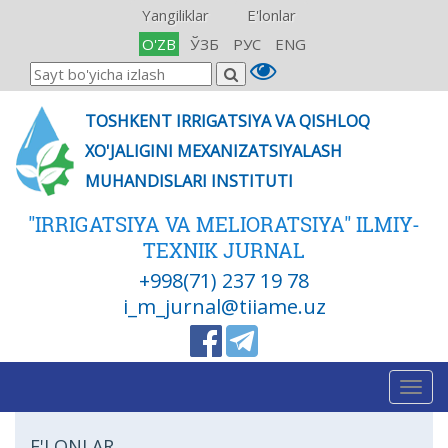
Yangiliklar
E'lonlar
O'ZB
ЎЗБ
РУС
ENG
TOSHKENT IRRIGATSIYA VA QISHLOQ
XO'JALIGINI MEXANIZATSIYALASH
MUHANDISLARI INSTITUTI
"IRRIGATSIYA VA MELIORATSIYA" ILMIY-
TEXNIK JURNAL
+998(71) 237 19 78
i_m_jurnal@tiiame.uz
Togg
navig
E'LONLAR