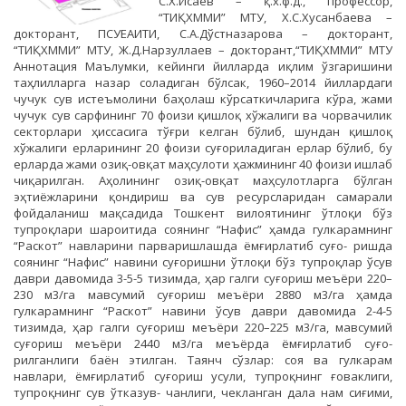
С.Х.Исаев – қ.х.ф.д., профессор,
“ТИҚХММИ” МТУ, Х.С.Хусанбаева –
докторант, ПСУЕАИТИ, С.А.Дўстназарова – докторант,
“ТИҚХММИ” МТУ, Ж.Д.Нарзуллаев – докторант,“ТИҚХММИ” МТУ
Аннотация Маълумки, кейинги йилларда иқлим ўзгаришини
таҳлилларга назар соладиган бўлсак, 1960–2014 йиллардаги
чучук сув истеъмолини баҳолаш кўрсаткичларига кўра, жами
чучук сув сарфининг 70 фоизи қишлоқ хўжалиги ва чорвачилик
секторлари ҳиссасига тўғри келган бўлиб, шундан қишлоқ
хўжалиги ерларининг 20 фоизи суғориладиган ерлар бўлиб, бу
ерларда жами озиқ-овқат маҳсулоти ҳажмининг 40 фоизи ишлаб
чиқарилган. Аҳолининг озиқ-овқат маҳсулотларга бўлган
эҳтиёжларини қондириш ва сув ресурсларидан самарали
фойдаланиш мақсадида Тошкент вилоятининг ўтлоқи бўз
тупроқлари шароитида соянинг “Нафис” ҳамда гулкарамнинг
“Раскот” навларини парваришлашда ёмғирлатиб суғо- ришда
cоянинг “Нафис” навини суғоришни ўтлоқи бўз тупроқлар ўсув
даври давомида 3-5-5 тизимда, ҳар галги суғориш меъёри 220–
230 м3/га мавсумий суғориш меъёри 2880 м3/га ҳамда
гулкарамнинг “Раскот” навини ўсув даври давомида 2-4-5
тизимда, ҳар галги суғориш меъёри 220–225 м3/га, мавсумий
суғориш меъёри 2440 м3/га меъёрда ёмғирлатиб суғо-
рилганлиги баён этилган. Таянч сўзлар: соя ва гулкарам
навлари, ёмғирлатиб суғориш усули, тупроқнинг ғоваклиги,
тупроқнинг сув ўтказув- чанлиги, чекланган дала нам сиғими,