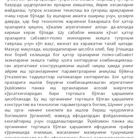
баҳорда шудгорланган ерларни юмшатиш, йирик кесакларни
майдалаш, тупроқ юзасини текислаш ва суғориш ариқларини
очиш керак бўлади. Бу ишларни амалга ошириш учун, ҳозирги
даврда, ҳар бир технологик жараённи бажаришга боғ қатор
ораларига қишлоқ хўжалик агрегатининг алоҳи- да-алоҳида
кириши керак бўлади. Шу сабабли мевали кўчат қатор
ораларига сабзавот-полиз экинларини экишга тупроқни
таёрлаш учун кўп вақт, мехнат ва харажатни талаб қилади.
Мазкур мақолада, юқоридагиларни ҳисобга олиб, бир ўтишида
ёки бориб келишида боғ қатор ораларини полиз-сабзавот
экинларини экишга тайёр ҳолга келтирувчи комбинациялаш-
ган агрегатнинг конструкциясини ишлаб чиқиш ҳамда унинг
айрим иш органларининг параметрларини аниқлаш бўйича
ўтказилган тадқиқотлар натижалари келтирилган. Боғ қатор
ораларига ишлов берувчи комбинациялашган агрегатнинг
ўқёйсимон панжа иш органларини асосий энергетик
кўрсаткичларидан бири тортишга бўлган қаршилиги
ҳисобланади. Бу иш органининг тортишга бўлган қаршилиги
конструктив ва технологик параметрларга боғлиқ. Шунинг учун
иш орга- нининг кенглиги ва ишлов бериш чуқурлигига
боғлиқлиги ўрганилиб, мавжуд ифодалардан фойдаланишни
кенгайтириш учун соддалаштирилди. Ўқёйсимон панжа иш
органининг тортишга бўлган қаршилиги ифодасини график
кўринишида ечилиши, масаланинг мазмунини тушунишни
осонлаштиради ва бу ифодалардан бошқа тадқиқотчиларнинг