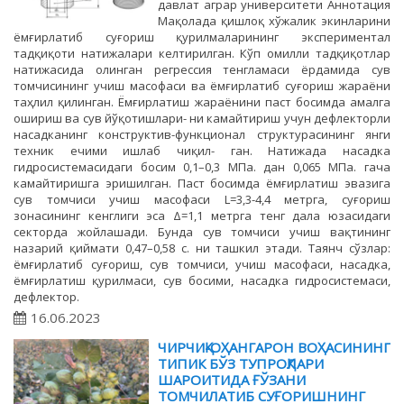
давлат аграр университети Аннотация
Мақолада қишлоқ хўжалик экинларини
ёмғирлатиб суғориш қурилмаларининг экспериментал
тадқиқоти натижалари келтирилган. Кўп омилли тадқиқотлар
натижасида олинган регрессия тенгламаси ёрдамида сув
томчисининг учиш масофаси ва ёмғирлатиб суғориш жараёни
таҳлил қилинган. Ёмғирлатиш жараёнини паст босимда амалга
ошириш ва сув йўқотишлари- ни камайтириш учун дефлекторли
насадканинг конструктив-функционал структурасининг янги
техник ечими ишлаб чиқил- ган. Натижада насадка
гидросистемасидаги босим 0,1–0,3 МПа. дан 0,065 МПа. гача
камайтиришга эришилган. Паст босимда ёмғирлатиш эвазига
сув томчиси учиш масофаси L=3,3-4,4 метрга, суғориш
зонасининг кенглиги эса Δ=1,1 метрга тенг дала юзасидаги
секторда жойлашади. Бунда сув томчиси учиш вақтининг
назарий қиймати 0,47–0,58 с. ни ташкил этади. Таянч сўзлар:
ёмғирлатиб суғориш, сув томчиси, учиш масофаси, насадка,
ёмғирлатиш қурилмаси, сув босими, насадка гидросистемаси,
дефлектор.
16.06.2023
ЧИРЧИҚ-ОҲАНГАРОН ВОҲАСИНИНГ
ТИПИК БЎЗ ТУПРОҚЛАРИ
ШАРОИТИДА ҒЎЗАНИ
ТОМЧИЛАТИБ СУҒОРИШНИНГ