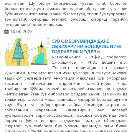
акс этган. Шу билан биргаликда, ғўзада олиб борилган
фенологик кузатув натижалари келтирилиб, суғориш усуллари
бўйича солиштирилган. Таянч сўзлар: ғўза, типик бўз тупроқлар,
томчилатиб суғориш, эгатлаб суғориш, суғориш тартиби,
суғориш меъёри, ҳосилдорлик.
16.06.2023
СУВ ОМБОРЛАРИДА ДАРЁ
ОҚИЗИҚЛАРИНИ БОШҚАРИШНИНГ
ГИДРАВЛИК МОДЕЛИ
А.М.Арифжанов – т.ф.д., профессор,
С.Н.Хошимов – PhD., доцент в.б.,
“Тошкент ирригация ва қишлоқ
хўжалигини механизациялаш муҳандислари институти” Миллий
тадқиқот университети Аннотация Мақолада сув омборлари
косасини лойқаланиш жараёнини камайтириш чора
тадбирлари бўйича амалий ва назарий изланишлар таҳлили
келтирилган. Ўзан сув омборлари фойдали ҳажми, сел оқими ва
тошқинлар сабабли жадал равишда қисқариб боради, шунинг
учун ўзан сув омборларини лойқа босишдан асраш ва
лойқаланиш жараёнини камайтириш энг долзарб
муаммолардан бири ҳисобланади. Тадқиқот объектида олиб
борилган ўлчов ишлари таҳлилидан маълум бўлмоқдаки,
"Чортоқ" сув омборига бир мавсум давомида оқим билан
биргаликда 170–180 минг м3 миқдорда лойқа чўкиндилар кириб