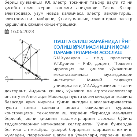
бериш кучланиши (U), электр токининг таъсир вақти (τ) ни
ҳисобга олиш керак эканлиги аниқланди. Таянч сўзлар:
электродлар, узум новда қаламчаси, электр авжлантириш,
электромагнит майдони, ўтказувчанлик, солиштирма электр
қаршилиги, ҳажмий концентрацияси.
16.06.2023
ПУШТА ОЛИШ ЖАРАЁНИДА ГЎНГ
СОЛИШ ҚУРИЛМАСИ ИШЧИ ҚИСМИ
ПАРАМЕТРЛАРИНИ АСОСЛАШ
Б.М.Худаяров – т.ф.д., профессор,
У.Т.Қузиев – PhD, доцент, “Тошкент
ирригация ва қишлоқ хўжалигини
механизациялаш муҳандислари
институти” Миллий тадқиқот
университети, У.И.Абдумаликов – таянч
докторант, Андижон қишлоқ хўжалиги ва агротехнологиялар
институти Аннотация Мақолада пушта ҳосил қиладиган машина
базасида ярим чириган гўнгни янгидан шакллантирилаётган
пушта тагига солишни амалга оширадиган қурилма
конструкцияси, технологик иш жараёни тўғрисида маълумот
берилиб, ишчи қисмнинг параметрларини асослаш бўйича
тадқиқотларнинг натижалари келтирилган. Гўнгни бункердан
белгиланган меъёрда тушириб берадиган парракли шнекнинг,
жумладан, парракнинг шакли ва ўлчамлари, парракни шнек