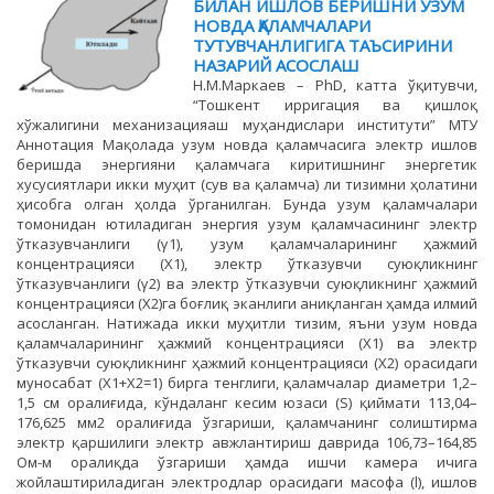
БИЛАН ИШЛОВ БEРИШНИ УЗУМ
НОВДА ҚАЛАМЧАЛАРИ
ТУТУВЧАНЛИГИГА ТАЪСИРИНИ
НАЗАРИЙ АСОСЛАШ
Н.М.Маркаев – PhD, катта ўқитувчи,
“Тошкент ирригация ва қишлоқ
хўжалигини механизацияаш муҳандислари институти” МТУ
Аннотация Мақолада узум новда қаламчасига электр ишлов
беришда энергияни қаламчага киритишнинг энергетик
хусусиятлари икки муҳит (сув ва қаламча) ли тизимни ҳолатини
ҳисобга олган ҳолда ўрганилган. Бунда узум қаламчалари
томонидан ютиладиган энергия узум қаламчасининг электр
ўтказувчанлиги (γ1), узум қаламчаларининг ҳажмий
концентрацияси (Х1), электр ўтказувчи суюқликнинг
ўтказувчанлиги (γ2) ва электр ўтказувчи суюқликнинг ҳажмий
концентрацияси (Х2)га боғлиқ эканлиги аниқланган ҳамда илмий
асосланган. Натижада икки муҳитли тизим, яъни узум новда
қаламчаларининг ҳажмий концентрацияси (Х1) ва электр
ўтказувчи суюқликнинг ҳажмий концентрацияси (Х2) орасидаги
муносабат (Х1+Х2=1) бирга тенглиги, қаламчалар диаметри 1,2–
1,5 cм оралиғида, кўндаланг кесим юзаси (S) қиймати 113,04–
176,625 мм2 оралиғида ўзгариши, қаламчанинг солиштирма
электр қаршилиги электр авжлантириш даврида 106,73–164,85
Ом-м оралиқда ўзгариши ҳамда ишчи камера ичига
жойлаштириладиган электродлар орасидаги масофа (l), ишлов