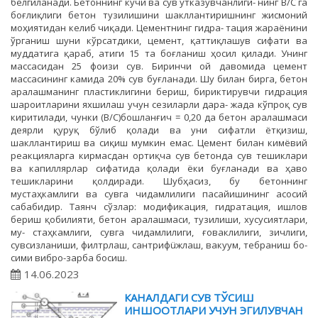
белгиланади. Бетоннинг кучи ва сув ўтказувчанлиги- нинг В/C га
боғлиқлиги бетон тузилишини шакллантиришнинг жисмоний
моҳиятидан келиб чиқади. Цементнинг гидра- тация жараёнини
ўрганиш шуни кўрсатдики, цемент, қаттиқлашув сифати ва
муддатига қараб, атиги 15 та боғланиш ҳосил қилади. Унинг
массасидан 25 фоизи сув. Биринчи ой давомида цемент
массасининг камида 20% сув буғланади. Шу билан бирга, бетон
аралашманинг пластиклигини бериш, бириктирувчи гидрация
шароитларини яхшилаш учун сезиларли дара- жада кўпроқ сув
киритилади, чунки (В/C)бошланғич = 0,20 да бетон аралашмаси
деярли қуруқ бўлиб қолади ва уни сифатли ётқизиш,
шакллантириш ва сиқиш мумкин емас. Цемент билан кимёвий
реакцияларга кирмасдан ортиқча сув бетонда сув тешиклари
ва капиллярлар сифатида қолади ёки буғланади ва ҳаво
тешикларини қолдиради. Шубҳасиз, бу бетоннинг
мустаҳкамлиги ва сувга чидамлилиги пасайишининг асосий
сабабидир. Таянч сўзлар: модификация, гидратация, ишлов
бериш қобилияти, бетон аралашмаси, тузилиши, хусусиятлари,
му- стаҳкамлиги, сувга чидамлилиги, ғоваклилиги, зичлиги,
сувсизланиши, филтрлаш, сантрифüжлаш, вакуум, тебраниш бо-
сими вибро-зарба босиш.
14.06.2023
КАНАЛДАГИ СУВ ТЎСИШ
ИНШООТЛАРИ УЧУН ЭГИЛУВЧАН