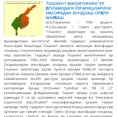
ТОШКЕНТ ВИЛОЯТИНИНГ ЕР
ҚОПЛАМИДАГИ ЎЗГАРИШЛАРИНИ
МАСОФАДАН ЗОНДЛАШ ОРҚАЛИ
АНИҚЛАШ
Ш.Қ.Рахмонов – PhD доцент,
И.О.Бозаров – таянч докторант,
“Тошкент ирригация ва қишлоқ
хўжалигини меха- низациялаш
муҳандислари институти” миллий тадқиқот университети
Аннотация Мақолада Тошкент вилояти мисолида масофадан
зондлаш технологияси ёрдамида рақамли мониторингини юри-
тиш ёритилган. Тадқиқот ишида Тошкент вилоятининг ер
қопламидаги 1993–2020 йиллар оралиғидаги 27 йиллик
ўзгаришларни масофадан зондлаш орқали таҳлил қилинди.
Тошкент вилоятида аҳоли пункти ерлари 93065,41 гектарга
кўпайган. Қишлоқ хўжалик экин ерлари 27465,4 гектар майдонга
камайганлиги ArcGIS дастури орқали таҳлил қилинди. Ер
қопламидаги ўзгаришлар натижаси харита кўринишига
келтирилди. Бунда USGSнинг “Landsat 4-5 TM C2 L2”
коллекциясидан фойдаланилди. Таҳлил қилиш учун шартли
равишда 9 та ер қопламига ажратиб олинди ва “Interactive
supervised classification” классификацияси орқали таҳлил
қилинди. Ушбу тадқиқот методологияси бошқа вилоятларда ҳам
қўллани- ши тавсия этилади. Таянч сўзлар: масофадан зондлаш,
космосурат, Landsat, ер фонди, ер қоплами, ер мониторинги,