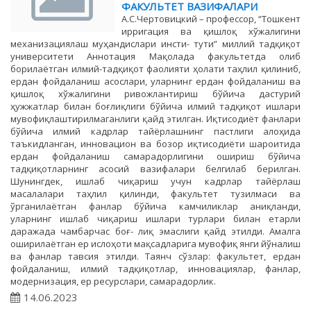
ФАКУЛЬТЕТ ВАЗИФАЛАРИ
А.С.Чертовицкий – профессор, “Тошкент
ирригация ва қишлоқ хўжалигини
механизациялаш муҳандислари инсти- тути” миллий тадқиқот
университети Аннотация Мақолада факультетда олиб
борилаётган илмий-тадқиқот фаолияти ҳолати таҳлил қилиниб,
ердан фойдаланиш асослари, уларнинг ердан фойдаланиш ва
қишлоқ хўжалигини ривожлантириш бўйича дастурий
ҳужжатлар билан боғлиқлиги бўйича илмий тадқиқот ишлари
мувофиқлаштирилмаганлиги қайд этилган. Иқтисодиёт фанлари
бўйича илмий кадрлар тайёрлашнинг пастлиги алоҳида
таъкидланган, инновацион ва бозор иқтисодиёти шароитида
ердан фойдаланиш самарадорлигини ошириш бўйича
тадқиқотларнинг асосий вазифалари белгилаб берилган.
Шунингдек, ишлаб чиқариш учун кадрлар тайёрлаш
масалалари таҳлил қилинди, факультет тузилмаси ва
ўрганилаётган фанлар бўйича камчиликлар аниқланди,
уларнинг ишлаб чиқариш ишлари турлари билан етарли
даражада чамбарчас боғ- лиқ эмаслиги қайд этилди. Амалга
оширилаётган ер ислоҳоти мақсадларига мувофиқ янги йўналиш
ва фанлар тавсия этилди. Таянч сўзлар: факультет, ердан
фойдаланиш, илмий тадқиқотлар, инновациялар, фанлар,
модернизация, ер ресурслари, самарадорлик.
14.06.2023