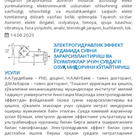
chiqarish jarayonlarida asinxron motorlar asosidagi elektr
yuritmalarining elektromexanik uskunalari ishlashining elektr
xavfsizligi, ishonchliligi va mustahkamligini saqlash elektr
tizimlarining dolzarb vazifasi bo‘lib qolmoqda. Tayanch so‘zlar:
Asinxron elektr dvigatel, izolyatsiya, himoya, qisqa tutashuv,
vibratsiya, faza yo‘qolishi, analiz, texnologik jarayon, kuchlanish, tok.
14.06.2023
ЭЛЕКТРОГИДРАВЛИК ЭФФЕКТ
ЁРДАМИДА СУВНИ
ЗАРАРСИЗЛАНТИРИШ ВА
ЎСИМЛИКЛАР УЧУН СУВДАГИ
ОЗУҚА МИҚДОРИНИ КЎПАЙТИРИШ
УСУЛИ
А.А.Турдибаев – PhD, доцент, Н.А.Айтбаев – таянч докторант,
Д.М.Акбаров – таянч докторант, “Тошкент ирригация ва қишлоқ
хўжалигини механизациялаш муҳандислари институти” миллий
тадқиқот университети Аннотация Мақолада электрогидравлик
эффектдан фойдаланиб оқова сувни зарарсизлантириш ва
қишлоқ хўжалиги экинлари учун сувдаги нитрат миқдорини
ошириш мумкинлиги баён этилган. Сувда кимёвий жараёнлар
ҳосил бўлиши, электроги- дравлик эффектнинг ультратовуш ва
ультрабинафша нурланиш билан бирга амалга оширилганлиги
билан тавсифланади. Электрогидравлик эффект билан сувга
дастлабки ишлов бериш орқали сувдаги нитратларнинг