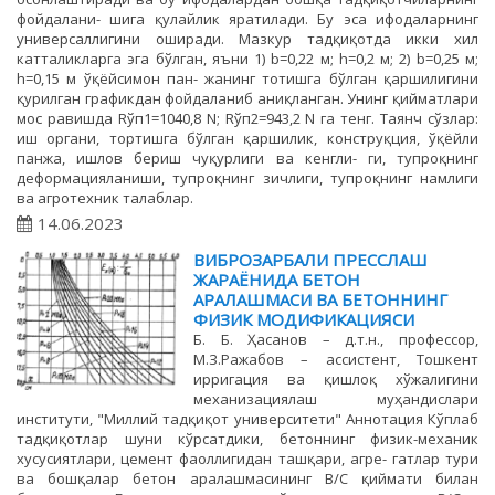
фойдалани- шига қулайлик яратилади. Бу эса ифодаларнинг
универсаллигини оширади. Мазкур тадқиқотда икки хил
катталикларга эга бўлган, яъни 1) b=0,22 м; h=0,2 м; 2) b=0,25 м;
h=0,15 м ўқёйсимон пан- жанинг тотишга бўлган қаршилигини
қурилган графикдан фойдаланиб аниқланган. Унинг қийматлари
мос равишда Rўп1=1040,8 N; Rўп2=943,2 N га тенг. Таянч сўзлар:
иш органи, тортишга бўлган қаршилик, конструқция, ўқёйли
панжа, ишлов бериш чуқурлиги ва кенгли- ги, тупроқнинг
деформацияланиши, тупроқнинг зичлиги, тупроқнинг намлиги
ва агротехник талаблар.
14.06.2023
ВИБРОЗАРБАЛИ ПРЕССЛАШ
ЖАРАЁНИДА БЕТОН
АРАЛАШМАСИ ВА БЕТОННИНГ
ФИЗИК МОДИФИКАЦИЯСИ
Б. Б. Ҳасанов – д.т.н., профессор,
М.З.Ражабов – ассистент, Тошкент
ирригация ва қишлоқ хўжалигини
механизациялаш муҳандислари
институти, "Миллий тадқиқот университети" Аннотация Кўплаб
тадқиқотлар шуни кўрсатдики, бетоннинг физик-механик
хусусиятлари, цемент фаоллигидан ташқари, агре- гатлар тури
ва бошқалар бетон аралашмасининг В/С қиймати билан