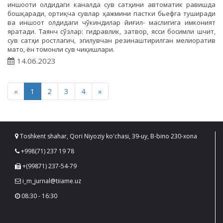
иншооти олдидаги каналда сув сатҳини автоматик равишда
бошқаради, ортиқча сувлар ҳажмини пастки бьефга туширади
ва иншоот олдидаги чўкиндилар йиғил- маслигига имконият
яратади. Таянч сўзлар: гидравлик, затвор, ясси босимли шчит,
сув сатҳи ростлагич, эгилувчан резинаштирилган мелиоратив
мато, ён томонли сув чиқишлари.
14.06.2023
«
1
2
3
4
»
Toshkent shahar, Qori Niyoziy ko'chasi, 39-uy, B-bino 230-xona
+998(71) 237 19 78
+(99871) 237-54-79
i_m_jurnal@tiiame.uz
08:30 - 16:30