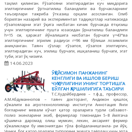
таҳлил қилинган. Ғўзапояни эгилтирадиган куч миқдорига
эгилтиргичнинг ўртнатилиш баландлиги ва бурчакларнинг
таъсирлари тажриба ўтказиш орқали асосланган. Олиб
борилган назарий ва экспериментал тадқиқотлар натижасида
ғўзапояларни эгат ўқига нисбатан кичик бурчакда ётқизиш
учун эгилтиргичнинг пушта юзасидан ўрнатилиш баландлиги
h=15 см, ҳаракат йўналишига нисбатан бурчаги γ=43°ва
эгилтиргичнинг эгрилик радиуси r=96 мм бўлиши лозимлиги
аниқланган. Таянч сўзлар: ғўзапоя, ғўзапоя эгилтиргич,
эгилтирадиган куч, эгилиш бурчаги, ишқаланиш бурчаги, эгат
туби, эгат ўқ чизиғи.
14.06.2023
ЎҚЁЙСИМОН ПАНЖАНИНГ
КЕНГЛИГИ ВА ИШЛОВ БЕРИШ
ЧУҚУРЛИГИНИ УНИНГ ТОРТИШГА
БЎЛГАН ҚАРШИЛИГИГА ТАЪСИРИ
Т.С.Худойбердиев – т.ф.д., профессор,
А.М.Абдуманнопов – таянч докторант, Андижон қишлоқ
хўжалиги ва агротехнологиялар институти Аннотация Янги
боғларнинг мевали кўчат қатор ораларига турли сабзавот-
полиз экинларини экиб, фермерлар томонидан 5–8 йилгача
қўшимча даромад олиш мумкин, лекин, аксарият фермер
хўжаликлари бу имкониятдан тўла фойдаланишганла- ри йўқ.
Чунки, боғ қатор оралари тупроғини экишга таёрлаш учун эрта