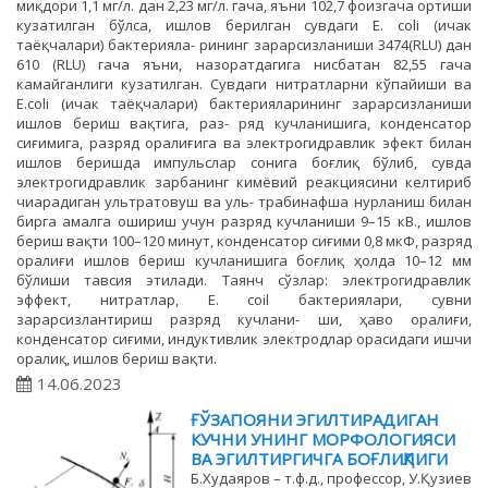
миқдори 1,1 мг/л. дан 2,23 мг/л. гача, яъни 102,7 фоизгача ортиши
кузатилган бўлса, ишлов берилган сувдаги E. coli (ичак
таёқчалари) бактерияла- рининг зарарсизланиши 3474(RLU) дан
610 (RLU) гача яъни, назоратдагига нисбатан 82,55 гача
камайганлиги кузатилган. Сувдаги нитратларни кўпайиши ва
E.сoli (ичак таёқчалари) бактерияларининг зарарсизланиши
ишлов бериш вақтига, раз- ряд кучланишига, конденсатор
сиғимига, разряд оралиғига ва электрогидравлик эфект билан
ишлов беришда импульслар сонига боғлиқ бўлиб, сувда
электрогидравлик зарбанинг кимёвий реакциясини келтириб
чиарадиган ультратовуш ва уль- трабинафша нурланиш билан
бирга амалга ошириш учун разряд кучланиши 9–15 кВ., ишлов
бериш вақти 100–120 минут, конденсатор сиғими 0,8 мкФ, разряд
оралиғи ишлов бериш кучланишига боғлиқ ҳолда 10–12 мм
бўлиши тавсия этилади. Таянч сўзлар: электрогидравлик
эффект, нитратлар, E. coil бактериялари, сувни
зарарсизлантириш разряд кучлани- ши, ҳаво оралиғи,
конденсатор сиғими, индуктивлик электродлар орасидаги ишчи
оралиқ, ишлов бериш вақти.
14.06.2023
ҒЎЗАПОЯНИ ЭГИЛТИРАДИГАН
КУЧНИ УНИНГ МОРФОЛОГИЯСИ
ВА ЭГИЛТИРГИЧГА БОҒЛИҚЛИГИ
Б.Худаяров – т.ф.д., профессор, У.Қузиев