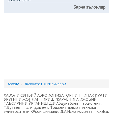
Барча эълонлар
Asosiy
Факултет янгиликлари
ҲАВОЛИ СУНЪИЙ АЭРОИОНИЗАТОРНИНГ ИПАК ҚУРТИ
УРУҒИНИ ЖОНЛАНТИРИШ ЖАРАЁНИГА ИЖОБИЙ
ТАЪСИРИНИ ЎРГАНИШ Д.И.Абдунабиев – ассистент,
Т.Бутаев – т.ф.н. доцент, Тошкент давлат техника
университети Қўқон филиали, Д.А.Исматуллаева – қ.х.ф.д.