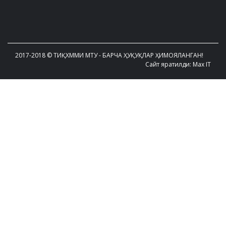
2017-2018 © ТИҚХММИ МТУ - БАРЧА ҲУҚУҚЛАР ҲИМОЯЛАНГАН!
Сайт яратилди: Max IT