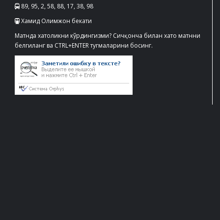
89, 95, 2, 58, 88, 17, 38, 98
Хамид Олимжон бекати
Матнда хатоликни кўрдингизми? Сичқонча билан хато матнни
белгиланг ва CTRL+ENTER тугмаларини босинг.