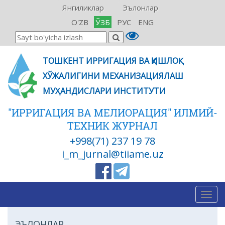
Янгиликлар
Эълонлар
O'ZB
ЎЗБ
РУС
ENG
ТОШКЕНТ ИРРИГАЦИЯ ВА ҚИШЛОҚ
ХЎЖАЛИГИНИ МЕХАНИЗАЦИЯЛАШ
МУҲАНДИСЛАРИ ИНСТИТУТИ
"ИРРИГАЦИЯ ВА МЕЛИОРАЦИЯ" ИЛМИЙ-
ТЕХНИК ЖУРНАЛ
+998(71) 237 19 78
i_m_jurnal@tiiame.uz
Togg
navig
ЭЪЛОНЛАР