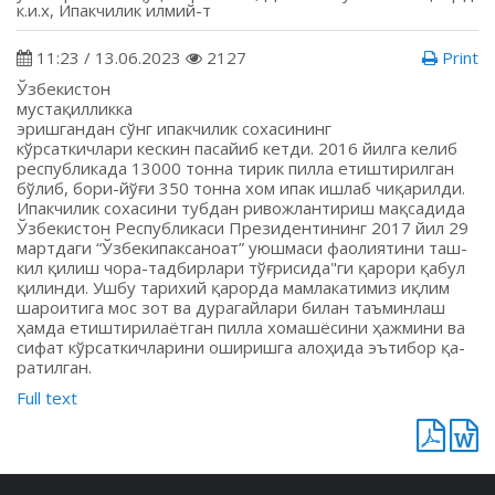
к.и.х, Ипакчилик илмий-т
11:23 / 13.06.2023
2127
Print
Ўзбекистон
мустақилликка
эришгандан сўнг ипакчилик сохасининг
кўрсаткичлари кескин пасайиб кетди. 2016 йилга келиб
республикада 13000 тонна тирик пилла етиштирилган
бўлиб, бори-йўғи 350 тонна хом ипак ишлаб чиқарилди.
Ипакчилик сохасини тубдан ривожлантириш мақсадида
Ўзбекистон Республикаси Президентининг 2017 йил 29
мартдаги “Ўзбекипаксаноат” уюшмаси фаолиятини таш-
кил қилиш чора-тадбирлари тўғрисида"ги қарори қабул
қилинди. Ушбу тарихий қарорда мамлакатимиз иқлим
шароитига мос зот ва дурагайлари билан таъминлаш
ҳамда етиштирилаётган пилла хомашёсини ҳажмини ва
сифат кўрсаткичларини оширишга алоҳида эътибор қа-
ратилган.
Full text