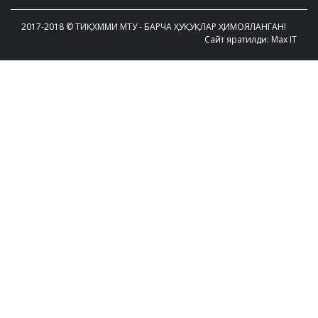
2017-2018 © ТИҚХММИ МТУ - БАРЧА ҲУҚУҚЛАР ҲИМОЯЛАНГАН!
Сайт яратилди: Max IT