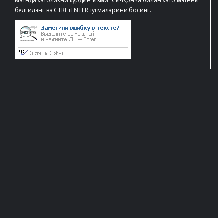
Матнда хатоликни кўрдингизми? Сичқонча билан хато матнни
белгиланг ва CTRL+ENTER тугмаларини босинг.