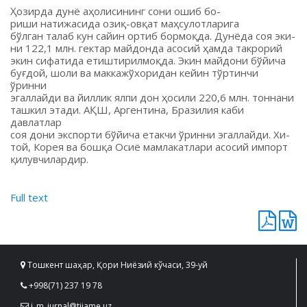
Ҳозирда дунё аҳолисининг сони ошиб бо-
риши натижасида озиқ-овқат маҳсулотларига
бўлган талаб кун сайин ортиб бормоқда. Дунёда соя эки-
ни 122,1 млн. гектар майдонда асосий ҳамда такрорий
экин сифатида етиштирилмоқда. Экин майдони бўйича
буғдой, шоли ва маккажўхоридан кейин тўртинчи
ўринни
эгаллайди ва йиллик ялпи дон ҳосили 220,6 млн. тоннани
ташкил этади. АҚШ, Аргентина, Бразилия каби
давлатлар
соя дони экспорти бўйича етакчи ўринни эгаллайди. Хи-
той, Корея ва бошқа Осиё мамлакатлари асосий импорт
қилувчилардир.
Full text
Тошкент шаҳар, Қори Ниёзий кўчаси, 39-уй
+998(71) 237 19 78
i_m_jurnal@tiiame.uz