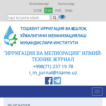
Янгиликлар
Эълонлар
O'ZB
ЎЗБ
РУС
ENG
ТОШКЕНТ ИРРИГАЦИЯ ВА ҚИШЛОҚ
ХЎЖАЛИГИНИ МЕХАНИЗАЦИЯЛАШ
МУҲАНДИСЛАРИ ИНСТИТУТИ
"ИРРИГАЦИЯ ВА МЕЛИОРАЦИЯ" ИЛМИЙ-
ТЕХНИК ЖУРНАЛ
+998(71) 237 19 78
i_m_jurnal@tiiame.uz
Togg
navig
ЭЪЛОНЛАР