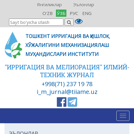
Янгиликлар
Эълонлар
O'ZB
ЎЗБ
РУС
ENG
ТОШКЕНТ ИРРИГАЦИЯ ВА ҚИШЛОҚ
ХЎЖАЛИГИНИ МЕХАНИЗАЦИЯЛАШ
МУҲАНДИСЛАРИ ИНСТИТУТИ
"ИРРИГАЦИЯ ВА МЕЛИОРАЦИЯ" ИЛМИЙ-
ТЕХНИК ЖУРНАЛ
+998(71) 237 19 78
i_m_jurnal@tiiame.uz
Togg
navig
ЭЪЛОНЛАР