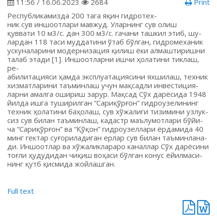
11:56 / 16.06.2023
2684
Print
Республикамизда 200 тага яқин гидротех-
ник сув иншоотлари мавжуд. Уларнинг сув олиш
қуввати 10 м3/с. дан 300 м3/с. гачани ташкил этиб, шу-
лардан 118 таси муддатини ўтаб бўлган, гидромеханик
ускуналарини модернизация қилиш ёки алмаштиришни
талаб этади [1]. Иншоотларни ишчи ҳолатини тиклаш,
ре-
абилитацияси ҳамда эксплуатациясини яхшилаш, техник
хизматларини таъминлаш учун мақсадли инвестиция-
ларни амалга ошириш зарур. Мақсад Сўх дарёсида 1948
йилда ишга туширилган “Сариқўрғон” гидроузелининг
техник ҳолатини баҳолаш, сув хўжалиги тизимини узлук-
сиз сув билан таъминлаш, кадастр маълумотлари бўйи-
ча “Сариқўрғон” ва “Қўқон” гидроузеллари ёрдамида 40
минг гектар суғориладиган ерлар сув билан таъминлана-
ди. Иншоотлар ва хўжаликлараро каналлар Сўх дарёсини
тоғли ҳудудидан чиқиш воҳаси бўлган конус ёйилмаси-
нинг қутб қисмида жойлашган.
Full text