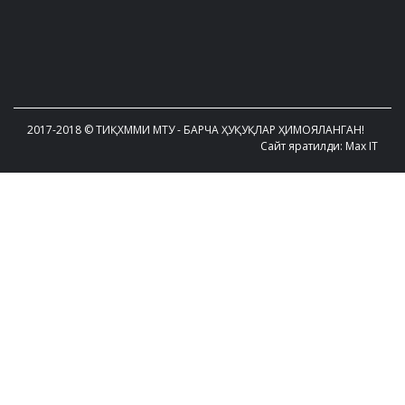
2017-2018 © ТИҚХММИ МТУ - БАРЧА ҲУҚУҚЛАР ҲИМОЯЛАНГАН!
Сайт яратилди: Max IT