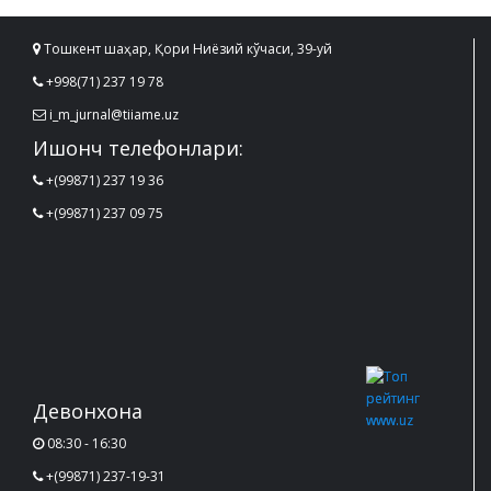
Тошкент шаҳар, Қори Ниёзий кўчаси, 39-уй
+998(71) 237 19 78
i_m_jurnal@tiiame.uz
Ишонч телефонлари:
+(99871) 237 19 36
+(99871) 237 09 75
Девонхона
08:30 - 16:30
+(99871) 237-19-31